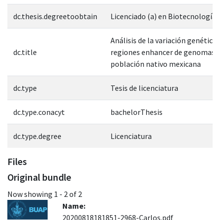
dc.thesis.degreetoobtain
Licenciado (a) en Biotecnología
Análisis de la variación genética 
dc.title
regiones enhancer de genomas 
población nativo mexicana
dc.type
Tesis de licenciatura
dc.type.conacyt
bachelorThesis
dc.type.degree
Licenciatura
Files
Original bundle
Now showing
1 - 2 of 2
Name:
20200818181851-2968-Carlos.pdf