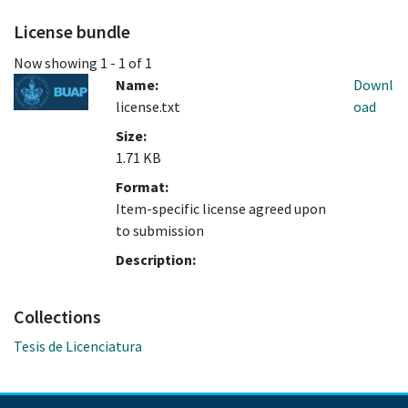
License bundle
Now showing
1 - 1 of 1
Name:
Downl
license.txt
oad
Size:
1.71 KB
Format:
Item-specific license agreed upon
to submission
Description:
Collections
Tesis de Licenciatura