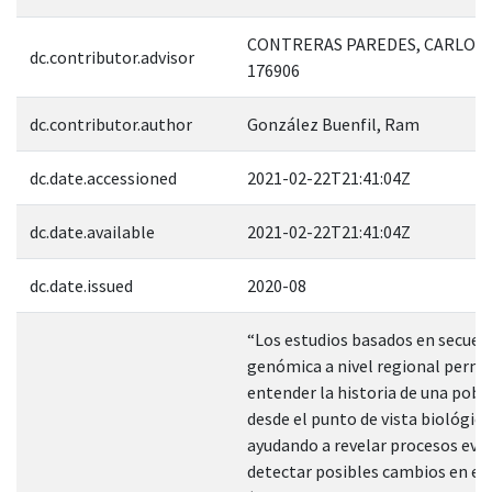
CONTRERAS PAREDES, CARLOS 
dc.contributor.advisor
176906
dc.contributor.author
González Buenfil, Ram
dc.date.accessioned
2021-02-22T21:41:04Z
dc.date.available
2021-02-22T21:41:04Z
dc.date.issued
2020-08
“Los estudios basados en secuen
genómica a nivel regional permi
entender la historia de una pobl
desde el punto de vista biológico
ayudando a revelar procesos evol
detectar posibles cambios en e