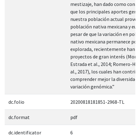
mestizaje, han dado como conse
que los principales aportes gené
nuestra población actual prove
población nativa mexicana y eur
pesar de que la variación en pob
nativo mexicana permanece poc
explorada, recientemente han s
proyectos de gran interés (More
Estrada et al., 2014; Romero-Hid
al., 2017), los cuales han contrib
comprender mejor la diversidad 
variación genómica.”
dc.folio
20200818181851-2968-TL
dc.format
pdf
dc.identificator
6