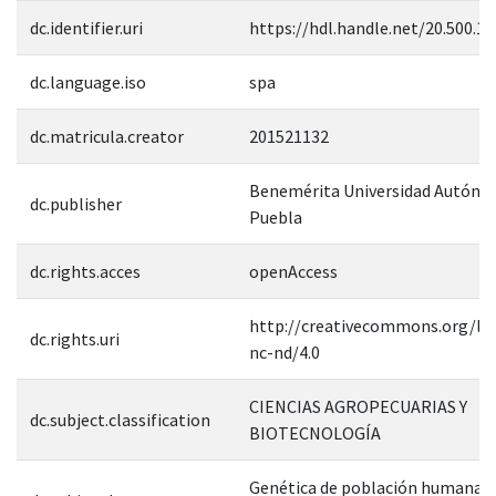
dc.identifier.uri
https://hdl.handle.net/20.500.1
dc.language.iso
spa
dc.matricula.creator
201521132
Benemérita Universidad Autóno
dc.publisher
Puebla
dc.rights.acces
openAccess
http://creativecommons.org/lic
dc.rights.uri
nc-nd/4.0
CIENCIAS AGROPECUARIAS Y
dc.subject.classification
BIOTECNOLOGÍA
Genética de población humana--