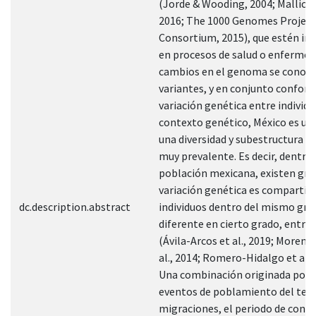
(Jorde & Wooding, 2004; Mallick e
2016; The 1000 Genomes Project
Consortium, 2015), que estén im
en procesos de salud o enfermed
cambios en el genoma se conoc
variantes, y en conjunto confor
variación genética entre individu
contexto genético, México es un 
una diversidad y subestructura p
muy prevalente. Es decir, dentro 
población mexicana, existen gru
variación genética es compartid
dc.description.abstract
individuos dentro del mismo gru
diferente en cierto grado, entre
(Ávila-Arcos et al., 2019; Moreno
al., 2014; Romero-Hidalgo et al., 
Una combinación originada por 
eventos de poblamiento del terr
migraciones, el periodo de conqu