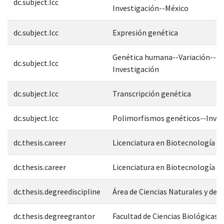
dc.subject.lcc
Investigación--México
dc.subject.lcc
Expresión genética
Genética humana--Variación--
dc.subject.lcc
Investigación
dc.subject.lcc
Transcripción genética
dc.subject.lcc
Polimorfismos genéticos--Inves
dc.thesis.career
Licenciatura en Biotecnología
dc.thesis.career
Licenciatura en Biotecnología
dc.thesis.degreediscipline
Área de Ciencias Naturales y de l
dc.thesis.degreegrantor
Facultad de Ciencias Biológicas