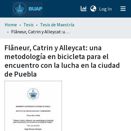
(current)
Log In
menu.section.about_menu
Home
Tesis
Tesis de Maestría
Flâneur, Catrin y Alleycat: una metodología en bicicleta para el encuentro con la lucha en la ciudad de Puebla
All of DSpace
Flâneur, Catrin y Alleycat: una
metodología en bicicleta para el
encuentro con la lucha en la ciudad
de Puebla