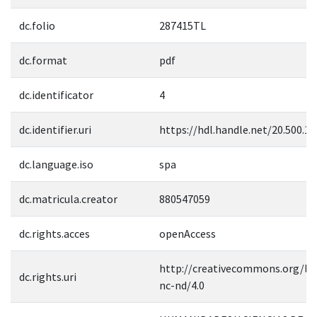
dc.folio
287415TL
dc.format
pdf
dc.identificator
4
dc.identifier.uri
https://hdl.handle.net/20.500.1
dc.language.iso
spa
dc.matricula.creator
880547059
dc.rights.acces
openAccess
http://creativecommons.org/lic
dc.rights.uri
nc-nd/4.0