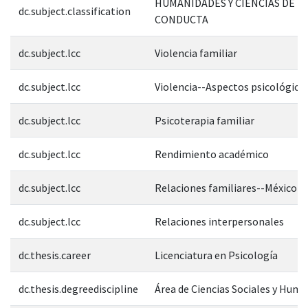
HUMANIDADES Y CIENCIAS DE L
dc.subject.classification
CONDUCTA
dc.subject.lcc
Violencia familiar
dc.subject.lcc
Violencia--Aspectos psicológico
dc.subject.lcc
Psicoterapia familiar
dc.subject.lcc
Rendimiento académico
dc.subject.lcc
Relaciones familiares--México-
dc.subject.lcc
Relaciones interpersonales
dc.thesis.career
Licenciatura en Psicología
dc.thesis.degreediscipline
Área de Ciencias Sociales y Hum