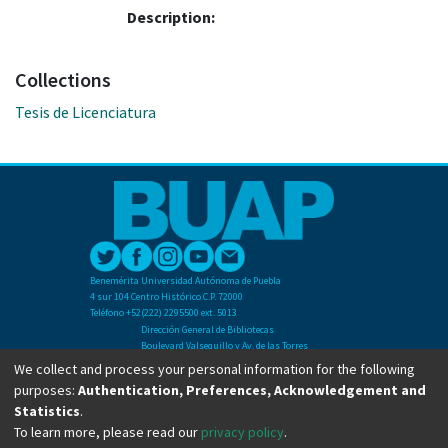
Description:
Collections
Tesis de Licenciatura
Benemérita Universidad Autónoma de Puebla
4 sur 104 Centro Histórico C.P. 72000
Teléfono +52(222) 2295500 ext. 5013
Dirección General de Bibliotecas
Boulevard Valsequillo y Av. de las Torres
Ciudad Universitaria. Col. San Manuel
We collect and process your personal information for the following
C.P. 72570
purposes:
Authentication, Preferences, Acknowledgement and
Teléfono +52 (222) 2295500 Ext 2901
Statistics
.
To learn more, please read our
privacy policy
.