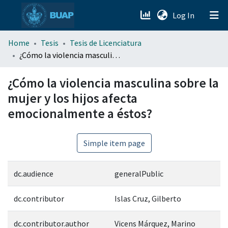
(current)
Log In
menu.section.about_menu
Home
Tesis
Tesis de Licenciatura
¿Cómo la violencia masculina sobre la mujer y los hijos afecta emocionalmente a éstos?
All of DSpace
¿Cómo la violencia masculina sobre la
mujer y los hijos afecta
emocionalmente a éstos?
Simple item page
dc.audience
generalPublic
dc.contributor
Islas Cruz, Gilberto
dc.contributor.author
Vicens Márquez, Marino