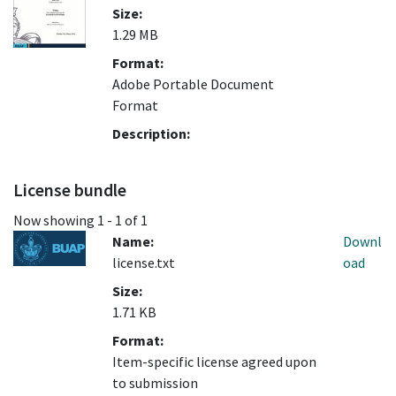
Size:
1.29 MB
Format:
Adobe Portable Document
Format
Description:
License bundle
Now showing
1 - 1 of 1
Name:
Downl
license.txt
oad
Size:
1.71 KB
Format:
Item-specific license agreed upon
to submission