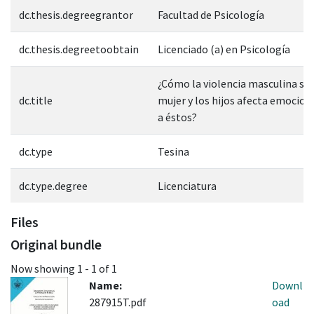
dc.thesis.degreegrantor
Facultad de Psicología
dc.thesis.degreetoobtain
Licenciado (a) en Psicología
¿Cómo la violencia masculina sob
dc.title
mujer y los hijos afecta emocio
a éstos?
dc.type
Tesina
dc.type.degree
Licenciatura
Files
Original bundle
Now showing
1 - 1 of 1
Name:
Downl
287915T.pdf
oad