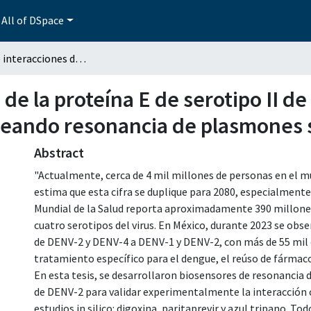
All of DSpace
Estudio de interacciones de la proteína E de serotipo II de dengue virus con fármacos de reúso, empleando resonancia de plasmones superficiales
 de la proteína E de serotipo II d
eando resonancia de plasmones s
Abstract
"Actualmente, cerca de 4 mil millones de personas en el m
estima que esta cifra se duplique para 2080, especialmente
Mundial de la Salud reporta aproximadamente 390 millones
cuatro serotipos del virus. En México, durante 2023 se obse
de DENV-2 y DENV-4 a DENV-1 y DENV-2, con más de 55 mil 
tratamiento específico para el dengue, el reúso de fármac
En esta tesis, se desarrollaron biosensores de resonancia 
de DENV-2 para validar experimentalmente la interacción 
estudios in silico: digoxina, paritaprevir y azul tripano. To