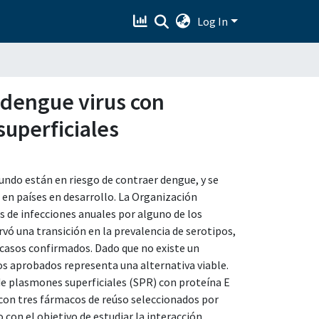
Log In
e dengue virus con
uperficiales
undo están en riesgo de contraer dengue, y se
 en países en desarrollo. La Organización
 de infecciones anuales por alguno de los
rvó una transición en la prevalencia de serotipos,
casos confirmados. Dado que no existe un
os aprobados representa una alternativa viable.
de plasmones superficiales (SPR) con proteína E
con tres fármacos de reúso seleccionados por
do con el objetivo de estudiar la interacción