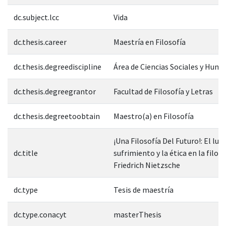
dc.subject.lcc
Vida
dc.thesis.career
Maestría en Filosofía
dc.thesis.degreediscipline
Área de Ciencias Sociales y Hum
dc.thesis.degreegrantor
Facultad de Filosofía y Letras
dc.thesis.degreetoobtain
Maestro(a) en Filosofía
¡Una Filosofía Del Futuro!: El lug
dc.title
sufrimiento y la ética en la filoso
Friedrich Nietzsche
dc.type
Tesis de maestría
dc.type.conacyt
masterThesis