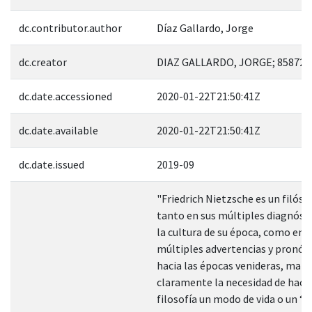
dc.contributor.author
Díaz Gallardo, Jorge
dc.creator
DIAZ GALLARDO, JORGE; 858726
dc.date.accessioned
2020-01-22T21:50:41Z
dc.date.available
2020-01-22T21:50:41Z
dc.date.issued
2019-09
"Friedrich Nietzsche es un filóso
tanto en sus múltiples diagnóst
la cultura de su época, como en 
múltiples advertencias y pronós
hacia las épocas venideras, mani
claramente la necesidad de hacer
filosofía un modo de vida o un “a