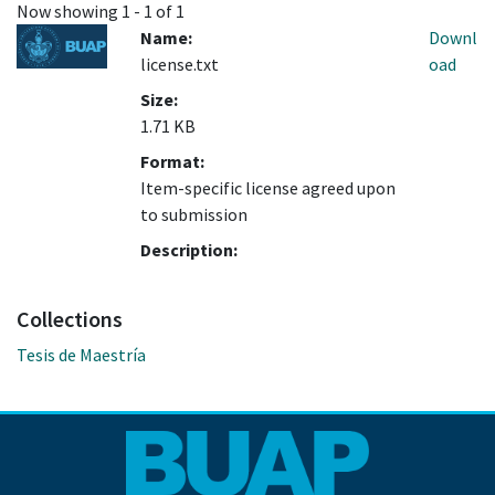
Now showing
1 - 1 of 1
Name:
Downl
license.txt
oad
Size:
1.71 KB
Format:
Item-specific license agreed upon
to submission
Description:
Collections
Tesis de Maestría