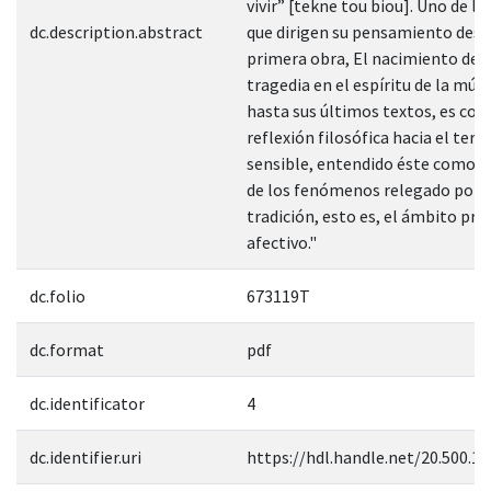
vivir” [tekne tou biou]. Uno de l
dc.description.abstract
que dirigen su pensamiento desd
primera obra, El nacimiento de l
tragedia en el espíritu de la músi
hasta sus últimos textos, es cond
reflexión filosófica hacia el terr
sensible, entendido éste como e
de los fenómenos relegado por l
tradición, esto es, el ámbito pr
afectivo."
dc.folio
673119T
dc.format
pdf
dc.identificator
4
dc.identifier.uri
https://hdl.handle.net/20.500.1