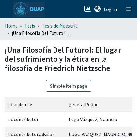
(current)
Log In
menu.section.about_menu
Home
Tesis
Tesis de Maestría
¡Una Filosofía Del Futuro!: El lugar del sufrimiento y la ética en la filosofía de Friedrich Nietzsche
All of DSpace
¡Una Filosofía Del Futuro!: El lugar
del sufrimiento y la ética en la
filosofía de Friedrich Nietzsche
Simple item page
dc.audience
generalPublic
dc.contributor
Lugo Vázquez, Mauricio
dc.contributor.advisor
LUGO VAZQUEZ, MAURICIO; 491