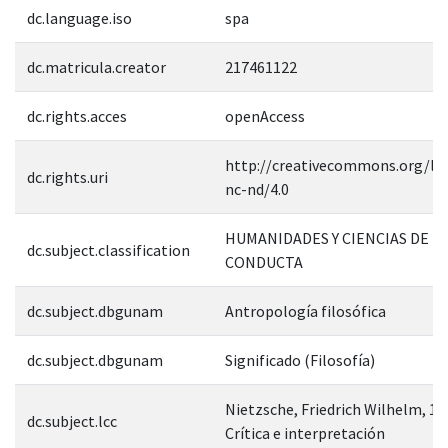
dc.language.iso
spa
dc.matricula.creator
217461122
dc.rights.acces
openAccess
http://creativecommons.org/lic
dc.rights.uri
nc-nd/4.0
HUMANIDADES Y CIENCIAS DE L
dc.subject.classification
CONDUCTA
dc.subject.dbgunam
Antropología filosófica
dc.subject.dbgunam
Significado (Filosofía)
Nietzsche, Friedrich Wilhelm, 1
dc.subject.lcc
Crítica e interpretación