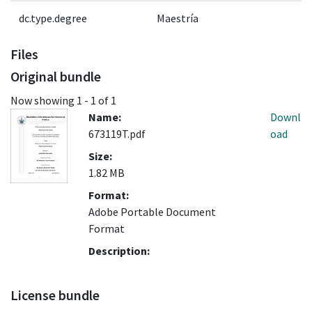
dc.type.degree
Maestría
Files
Original bundle
Now showing
1 - 1 of 1
Name:
Downl
673119T.pdf
oad
Size:
1.82 MB
Format:
Adobe Portable Document
Format
Description:
License bundle