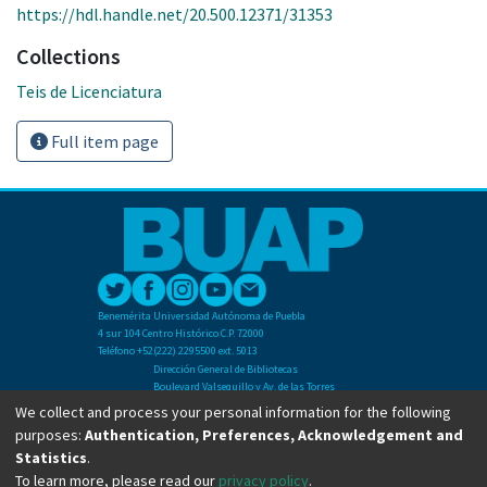
https://hdl.handle.net/20.500.12371/31353
Collections
Teis de Licenciatura
Full item page
Benemérita Universidad Autónoma de Puebla
4 sur 104 Centro Histórico C.P. 72000
Teléfono +52(222) 2295500 ext. 5013
Dirección General de Bibliotecas
Boulevard Valsequillo y Av. de las Torres
Ciudad Universitaria. Col. San Manuel
We collect and process your personal information for the following
C.P. 72570
purposes:
Authentication, Preferences, Acknowledgement and
Teléfono +52 (222) 2295500 Ext 2901
Statistics
.
To learn more, please read our
privacy policy
.