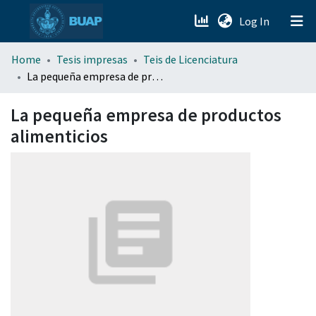
(current)
Log In
menu.section.about_menu
Home
Tesis impresas
Teis de Licenciatura
La pequeña empresa de productos alimenticios
All of DSpace
La pequeña empresa de productos
alimenticios