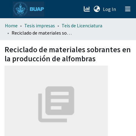
(current)
Log In
menu.section.about_menu
Home
Tesis impresas
Teis de Licenciatura
Reciclado de materiales sobrantes en la producción de alfombras
All of DSpace
Reciclado de materiales sobrantes en
la producción de alfombras