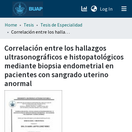
(current)
Log In
menu.section.about_menu
Home
Tesis
Tesis de Especialidad
Correlación entre los hallazgos ultrasonográficos e histopatológicos mediante biopsia endometrial en pacientes con sangrado uterino anormal
All of DSpace
Correlación entre los hallazgos
ultrasonográficos e histopatológicos
mediante biopsia endometrial en
pacientes con sangrado uterino
anormal