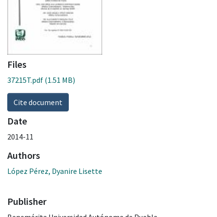
Files
37215T.pdf
(1.51 MB)
Cite document
Date
2014-11
Authors
López Pérez, Dyanire Lisette
Publisher
Benemérita Universidad Autónoma de Puebla