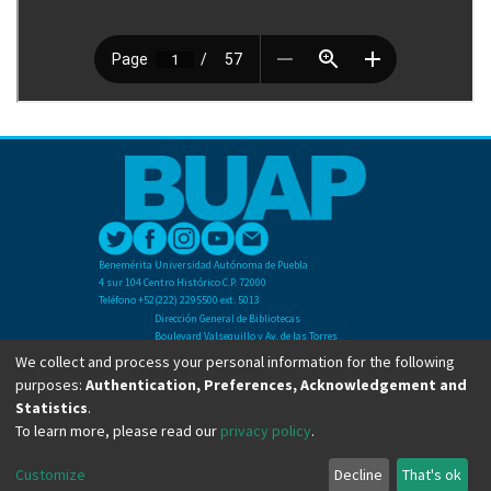
Benemérita Universidad Autónoma de Puebla
4 sur 104 Centro Histórico C.P. 72000
Teléfono +52(222) 2295500 ext. 5013
Dirección General de Bibliotecas
Boulevard Valsequillo y Av. de las Torres
Ciudad Universitaria. Col. San Manuel
We collect and process your personal information for the following
C.P. 72570
purposes:
Authentication, Preferences, Acknowledgement and
Teléfono +52 (222) 2295500 Ext 2901
Statistics
.
To learn more, please read our
privacy policy
.
Copyright © Dirección General de Bibliotecas - BUAP 2024. All right reserved.
Customize
Decline
That's ok