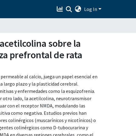
Log In
cetilcolina sobre la
za prefrontal de rata
ermeable al calcio, juega un papel esencial en
 largo plazo y la plasticidad cerebral.
gnitivas y enfermedades como la esquizofrenia.
r otro lado, la acetilcolina, neurotransmisor
ctuar con el receptor NMDA, modulando las
itiva como negativa. Estudios previos han
es colinérgicos (muscarínicos y nicotínicos) o
 agentes colinérgicos como D-tubocurarina y
MDA en diversas regiones cerebrales, como el