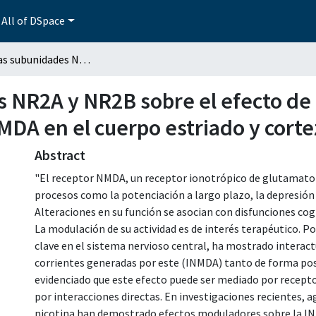
All of DSpace
Papel de las subunidades NR2A y NR2B sobre el efecto de acetilcolina sobre la corriente activada por NMDA en el cuerpo estriado y corteza prefrontal de rata
 NR2A y NR2B sobre el efecto de a
MDA en el cuerpo estriado y corte
Abstract
"El receptor NMDA, un receptor ionotrópico de glutamato p
procesos como la potenciación a largo plazo, la depresión a
Alteraciones en su función se asocian con disfunciones co
La modulación de su actividad es de interés terapéutico. Po
clave en el sistema nervioso central, ha mostrado intera
corrientes generadas por este (INMDA) tanto de forma pos
evidenciado que este efecto puede ser mediado por receptor
por interacciones directas. En investigaciones recientes,
nicotina han demostrado efectos moduladores sobre la IN