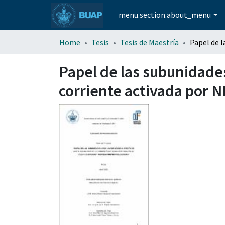
menu.section.about_menu
Home
Tesis
Tesis de Maestría
Papel de las subunidades
corriente activada por N