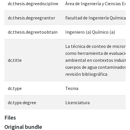
dc.thesis.degreediscipline
Área de Ingeniería y Ciencias Exa
dc.thesis.degreegrantor
Facultad de Ingeniería Química
dc.thesis.degreetoobtain
Ingeniero (a) Químico (a)
La técnica de conteo de micronú
como herramienta de evaluació
dc.title
ambiental en contextos industri
cuerpos de agua contaminados: 
revisión bibliográfica
dc.type
Tesina
dc.type.degree
Licenciatura
Files
Original bundle