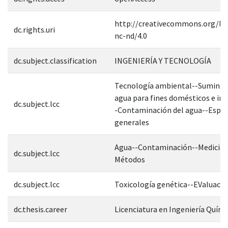
http://creativecommons.org/lic
dc.rights.uri
nc-nd/4.0
dc.subject.classification
INGENIERÍA Y TECNOLOGÍA
Tecnología ambiental--Suminist
agua para fines domésticos e ind
dc.subject.lcc
-Contaminación del agua--Espec
generales
Agua--Contaminación--Medición
dc.subject.lcc
Métodos
dc.subject.lcc
Toxicología genética--EValuació
dc.thesis.career
Licenciatura en Ingeniería Quími