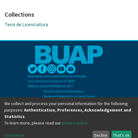
Collections
Tesis de Licenciatura
Benemérita Universidad Autónoma de Puebla
4 sur 104 Centro Histórico C.P. 72000
Teléfono +52(222) 2295500 ext. 5013
Dirección General de Bibliotecas
Boulevard Valsequillo y Av. de las Torres
Ciudad Universitaria. Col. San Manuel
We collect and process your personal information for the following
C.P. 72570
purposes:
Authentication, Preferences, Acknowledgement and
Teléfono +52 (222) 2295500 Ext 2901
Statistics
.
To learn more, please read our
privacy policy
.
Copyright © Dirección General de Bibliotecas - BUAP 2024. All right reserved.
Customize
Decline
That's ok