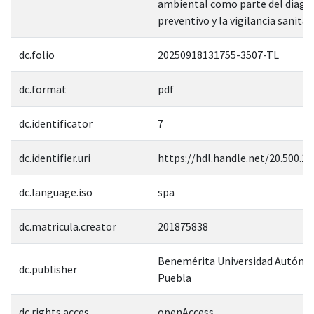
ambiental como parte del diagn
preventivo y la vigilancia sanitari
dc.folio
20250918131755-3507-TL
dc.format
pdf
dc.identificator
7
dc.identifier.uri
https://hdl.handle.net/20.500.1
dc.language.iso
spa
dc.matricula.creator
201875838
Benemérita Universidad Autóno
dc.publisher
Puebla
dc.rights.acces
openAccess