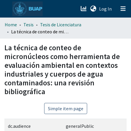
(current)
Log In
menu.section.about_menu
Home
Tesis
Tesis de Licenciatura
La técnica de conteo de micronúcleos como herramienta de evaluación ambiental en contextos industriales y cuerpos de agua contaminados: una revisión bibliográfica
All of DSpace
La técnica de conteo de
micronúcleos como herramienta de
evaluación ambiental en contextos
industriales y cuerpos de agua
contaminados: una revisión
bibliográfica
Simple item page
dc.audience
generalPublic