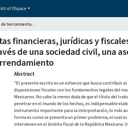
All of DSpace
Aplicación de herramientas financieras, jurídicas y fiscales en la empresa de estudio S. A. de C. V. a través de una sociedad civil, una asociación en participación y una figura jurídica de arrendamiento
as financieras, jurídicas y fiscal
través de una sociedad civil, una a
 arrendamiento
Abstract
"El presente escrito es un esfuerzo que busca contribuir al a
disposiciones fiscales con los fundamentos legales del ma
Mexicanos. No cabe la menor duda de que el título del trab
penetrar en el mundo de los hechos, es indispensable elab
instrumento importante para la interpretación, lo más ace
forma es como se presenta un primer problema, el cual es la
intervienen en el ámbito fiscal de la República Mexicana.