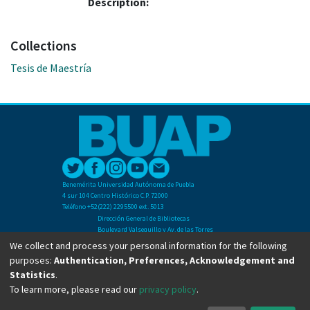
Description:
Collections
Tesis de Maestría
Benemérita Universidad Autónoma de Puebla
4 sur 104 Centro Histórico C.P. 72000
Teléfono +52(222) 2295500 ext. 5013
Dirección General de Bibliotecas
Boulevard Valsequillo y Av. de las Torres
Ciudad Universitaria. Col. San Manuel
We collect and process your personal information for the following
C.P. 72570
purposes:
Authentication, Preferences, Acknowledgement and
Teléfono +52 (222) 2295500 Ext 2901
Statistics
.
To learn more, please read our
privacy policy
.