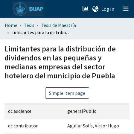
(current)
Log In
menu.section.about_menu
Home
Tesis
Tesis de Maestría
Limitantes para la distribución de dividendos en las pequeñas y medianas empresas del sector hotelero del municipio de Puebla
All of DSpace
Limitantes para la distribución de
dividendos en las pequeñas y
medianas empresas del sector
hotelero del municipio de Puebla
Simple item page
dc.audience
generalPublic
dc.contributor
Aguilar Solís, Víctor Hugo