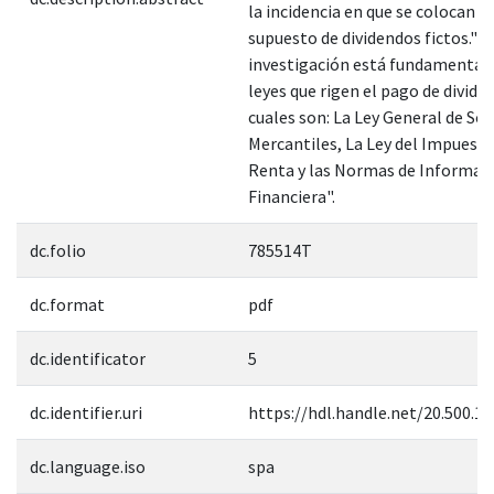
la incidencia en que se colocan en
supuesto de dividendos fictos." E
investigación está fundamentada
leyes que rigen el pago de divide
cuales son: La Ley General de So
Mercantiles, La Ley del Impuesto
Renta y las Normas de Informac
Financiera".
dc.folio
785514T
dc.format
pdf
dc.identificator
5
dc.identifier.uri
https://hdl.handle.net/20.500.1
dc.language.iso
spa