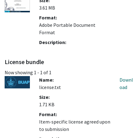
Size:
3.61 MB
Format:
Adobe Portable Document
Format
Description:
License bundle
Now showing
1 - 1 of 1
Name:
Downl
license.txt
oad
Size:
1.71 KB
Format:
Item-specific license agreed upon
to submission