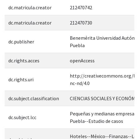
dc.matricula.creator
212470742
dc.matricula.creator
212470730
Benemérita Universidad Autóno
dc.publisher
Puebla
dc.rights.acces
openAccess
http://creativecommons.org/lic
dc.rights.uri
nc-nd/4.0
dc.subject.classification
CIENCIAS SOCIALES Y ECONÓMI
Pequeñas y medianas empresas-
dc.subject.lcc
Puebla--Estudio de casos
Hoteles--México--Finanzas--Ley