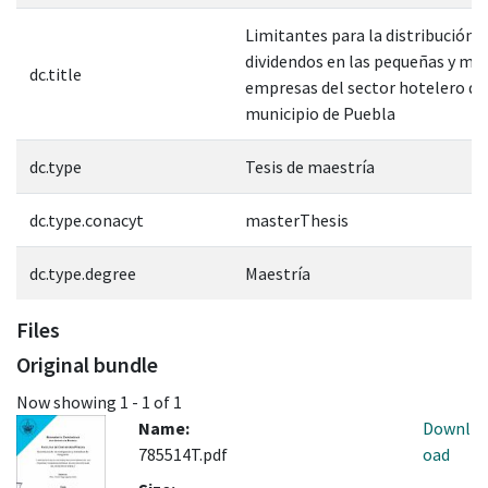
Limitantes para la distribución 
dividendos en las pequeñas y me
dc.title
empresas del sector hotelero de
municipio de Puebla
dc.type
Tesis de maestría
dc.type.conacyt
masterThesis
dc.type.degree
Maestría
Files
Original bundle
Now showing
1 - 1 of 1
Name:
Downl
785514T.pdf
oad