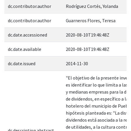
dc.contributor.author
Rodríguez Cortés, Yolanda
dc.contributor.author
Guarneros Flores, Teresa
dc.date.accessioned
2020-08-10T19:46:48Z
dc.date.available
2020-08-10T19:46:48Z
dc.date.issued
2014-11-30
"El objetivo de la presente inves
es identificar lo que limita a las
y medianas empresas para la dis
de dividendos, en específico a la
hotelero del municipio de Puebla
hipótesis planteada es: "La distr
dividendos está asociada a la rei
de utilidades, a la cultura contrib
dc.description.abstract