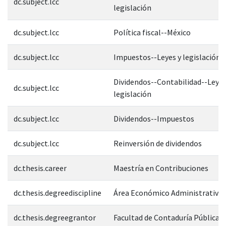
dc.subject.lcc
legislación
dc.subject.lcc
Política fiscal--México
dc.subject.lcc
Impuestos--Leyes y legislación-
Dividendos--Contabilidad--Leyes
dc.subject.lcc
legislación
dc.subject.lcc
Dividendos--Impuestos
dc.subject.lcc
Reinversión de dividendos
dc.thesis.career
Maestría en Contribuciones
dc.thesis.degreediscipline
Área Económico Administrativa
dc.thesis.degreegrantor
Facultad de Contaduría Pública