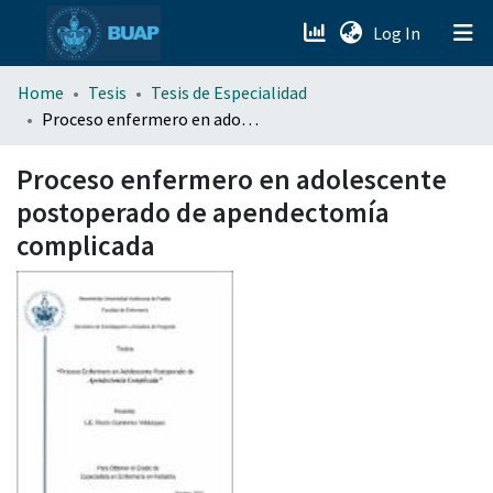
(current)
Log In
menu.section.about_menu
Home
Tesis
Tesis de Especialidad
Proceso enfermero en adolescente postoperado de apendectomía complicada
All of DSpace
Proceso enfermero en adolescente
postoperado de apendectomía
complicada