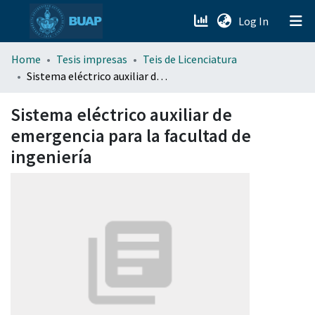
(current)
Log In
menu.section.about_menu
Home
Tesis impresas
Teis de Licenciatura
Sistema eléctrico auxiliar de emergencia para la facultad de ingeniería
All of DSpace
Sistema eléctrico auxiliar de
emergencia para la facultad de
ingeniería