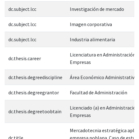
dc.subject.lcc
Investigación de mercado
dc.subject.lcc
Imagen corporativa
dc.subject.lcc
Industria alimentaria
Licenciatura en Administración 
dc.thesis.career
Empresas
dc.thesis.degreediscipline
Área Económico Administrativa
dc.thesis.degreegrantor
Facultad de Administración
Licenciado (a) en Administración
dc.thesis.degreetoobtain
Empresas
Mercadotecnia estratégica aplic
dc.title
empresa poblana. Caso de estudi