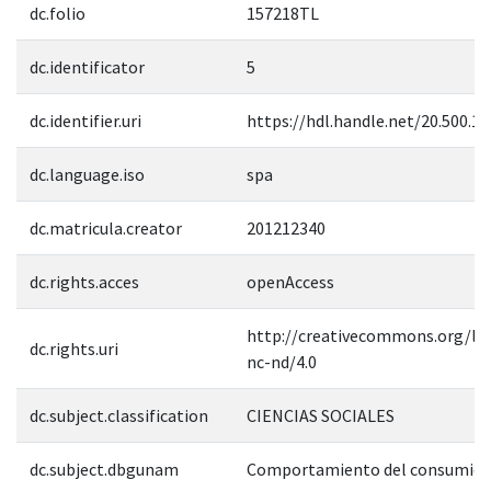
dc.folio
157218TL
dc.identificator
5
dc.identifier.uri
https://hdl.handle.net/20.500.1
dc.language.iso
spa
dc.matricula.creator
201212340
dc.rights.acces
openAccess
http://creativecommons.org/lic
dc.rights.uri
nc-nd/4.0
dc.subject.classification
CIENCIAS SOCIALES
dc.subject.dbgunam
Comportamiento del consumido