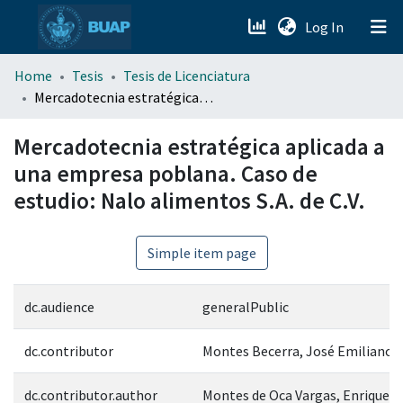
(current)
Log In
menu.section.about_menu
Home
Tesis
Tesis de Licenciatura
Mercadotecnia estratégica aplicada a una empresa poblana. Caso de estudio: Nalo alimentos S.A. de C.V.
All of DSpace
Mercadotecnia estratégica aplicada a
una empresa poblana. Caso de
estudio: Nalo alimentos S.A. de C.V.
Simple item page
dc.audience
generalPublic
dc.contributor
Montes Becerra, José Emiliano 
dc.contributor.author
Montes de Oca Vargas, Enrique 