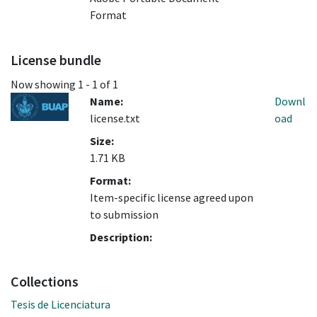
Format
License bundle
Now showing
1 - 1 of 1
Name:
Downl
license.txt
oad
Size:
1.71 KB
Format:
Item-specific license agreed upon
to submission
Description:
Collections
Tesis de Licenciatura