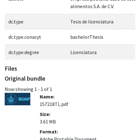
alimentos S.A. de C.V.
dc.type
Tesis de licenciatura
dc.type.conacyt
bachelorThesis
dc.type.degree
Licenciatura
Files
Original bundle
Now showing
1 - 1 of 1
Name:
157218TL.pdf
Size:
3.61 MB
Format:
Adobe Portable Document