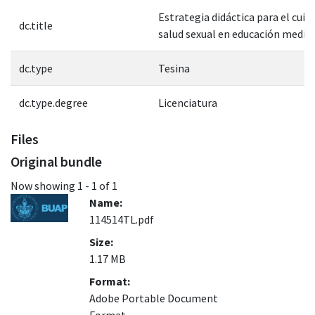
Estrategia didáctica para el cuid
dc.title
salud sexual en educación media
dc.type
Tesina
dc.type.degree
Licenciatura
Files
Original bundle
Now showing
1 - 1 of 1
Name:
114514TL.pdf
Size:
1.17 MB
Format:
Adobe Portable Document