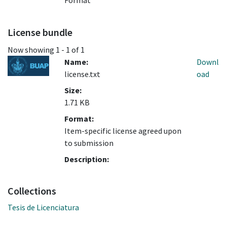
Format
License bundle
Now showing
1 - 1 of 1
Name:
Downl
license.txt
oad
Size:
1.71 KB
Format:
Item-specific license agreed upon
to submission
Description:
Collections
Tesis de Licenciatura