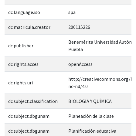
dc.language.iso
spa
dc.matricula.creator
200115226
Benemérita Universidad Autóno
dc.publisher
Puebla
dc.rights.acces
openAccess
http://creativecommons.org/lic
dc.rights.uri
nc-nd/4.0
dc.subject.classification
BIOLOGÍA Y QUÍMICA
dc.subject.dbgunam
Planeación de la clase
dc.subject.dbgunam
Planificación educativa