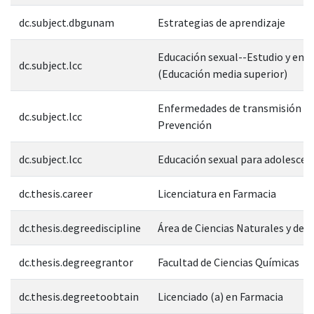
dc.subject.dbgunam
Estrategias de aprendizaje
Educación sexual--Estudio y ens
dc.subject.lcc
(Educación media superior)
Enfermedades de transmisión se
dc.subject.lcc
Prevención
dc.subject.lcc
Educación sexual para adolescen
dc.thesis.career
Licenciatura en Farmacia
dc.thesis.degreediscipline
Área de Ciencias Naturales y de l
dc.thesis.degreegrantor
Facultad de Ciencias Químicas
dc.thesis.degreetoobtain
Licenciado (a) en Farmacia