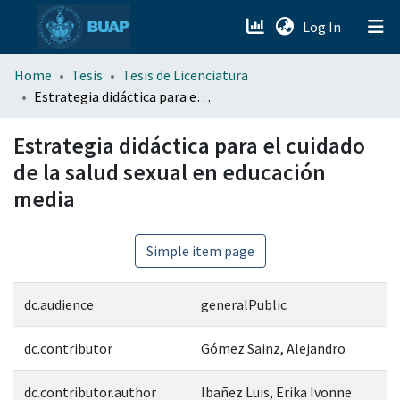
(current)
Log In
menu.section.about_menu
Home
Tesis
Tesis de Licenciatura
Estrategia didáctica para el cuidado de la salud sexual en educación media
All of DSpace
Estrategia didáctica para el cuidado
de la salud sexual en educación
media
Simple item page
dc.audience
generalPublic
dc.contributor
Gómez Sainz, Alejandro
dc.contributor.author
Ibañez Luis, Erika Ivonne