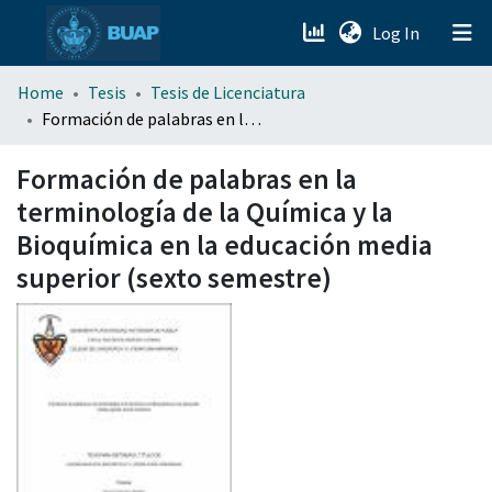
(current)
Log In
menu.section.about_menu
Home
Tesis
Tesis de Licenciatura
Formación de palabras en la terminología de la Química y la Bioquímica en la educación media superior (sexto semestre)
All of DSpace
Formación de palabras en la
terminología de la Química y la
Bioquímica en la educación media
superior (sexto semestre)