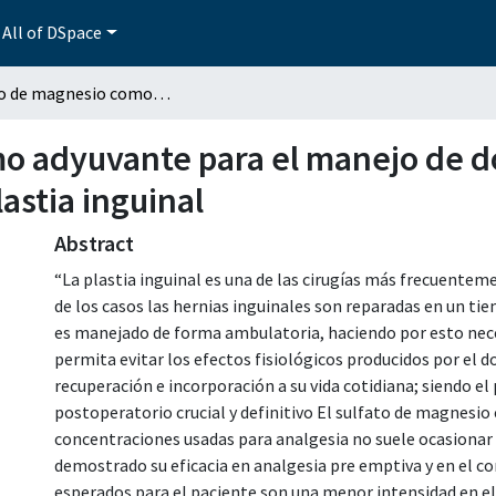
All of DSpace
Sulfato de magnesio como adyuvante para el manejo de dolor postoperatorio en pacientes sometidos a plastia inguinal
o adyuvante para el manejo de do
astia inguinal
Abstract
“La plastia inguinal es una de las cirugías más frecuentem
de los casos las hernias inguinales son reparadas en un ti
es manejado de forma ambulatoria, haciendo por esto nece
permita evitar los efectos fisiológicos producidos por el 
recuperación e incorporación a su vida cotidiana; siendo el
postoperatorio crucial y definitivo El sulfato de magnesio
concentraciones usadas para analgesia no suele ocasionar 
demostrado su eficacia en analgesia pre emptiva y en el c
esperados para el paciente son una menor intensidad en e