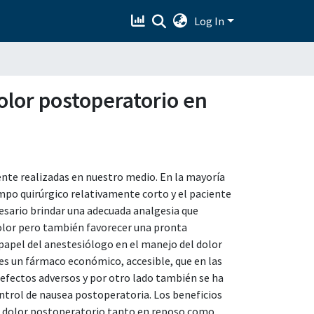
Log In
lor postoperatorio en
ente realizadas en nuestro medio. En la mayoría
empo quirúrgico relativamente corto y el paciente
sario brindar una adecuada analgesia que
dolor pero también favorecer una pronta
 papel del anestesiólogo en el manejo del dolor
 es un fármaco económico, accesible, que en las
efectos adversos y por otro lado también se ha
ontrol de nausea postoperatoria. Los beneficios
l dolor postoperatorio tanto en reposo como