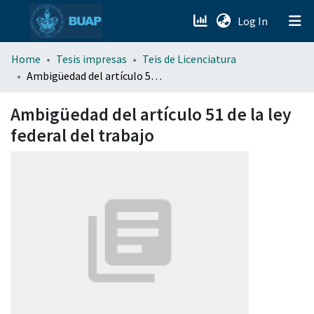
(current)
Log In
menu.section.about_menu
Home
Tesis impresas
Teis de Licenciatura
Ambigüedad del artículo 51 de la ley federal del trabajo
All of DSpace
Ambigüedad del artículo 51 de la ley
federal del trabajo