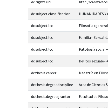
dc.rights.uri
http://creativec
dc.subject.classification
HUMANIDADES Y 
dc.subject.lcc
Filosofía (genera
dc.subject.lcc
Familia--Sexuali
dc.subject.lcc
Patología social-
dc.subject.lcc
Delitos sexuale--
dc.thesis.career
Maestría en Filos
dc.thesis.degreediscipline
Área de Ciencias 
dc.thesis.degreegrantor
Facultad de Filoso