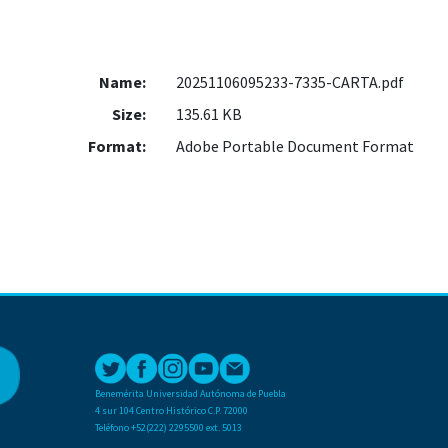
Name:
20251106095233-7335-CARTA.pdf
Size:
135.61 KB
Format:
Adobe Portable Document Format
Benemérita Universidad Autónoma de Puebla
4 sur 104 Centro Histórico C.P. 72000
Teléfono +52(222) 2295500 ext. 5013