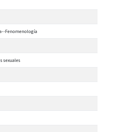
fía--Fenomenología
os sexuales