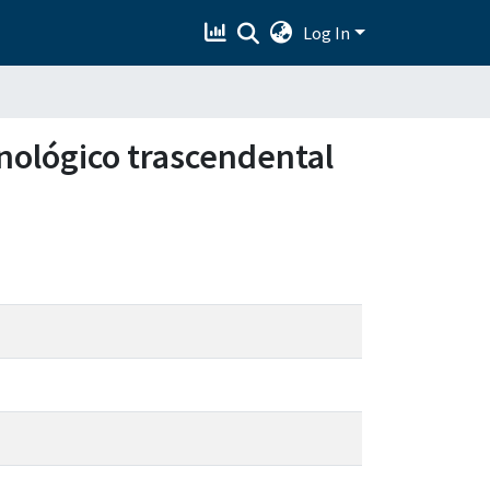
Log In
enológico trascendental