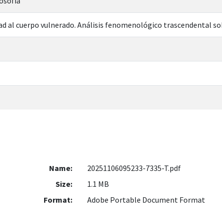
losofía
dad al cuerpo vulnerado. Análisis fenomenológico trascendental so
Name:
20251106095233-7335-T.pdf
Size:
1.1 MB
Format:
Adobe Portable Document Format