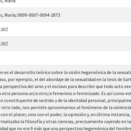
s, María
s, María; 0009-0007-0094-2873
:20Z
:20Z
n es el desarrollo teórico sobre la visión hegemónica de la sexuali
caso, por ejemplo, el del abordaje de la sexualidad en la tesis de Sar
a perspectiva del amo y el esclavo para describir que todo acto sexu
a otra persona un/a otro/a femenino o feminizado. Es así como es
n constituyente de sentido y de la identidad personal, principalme
or otro lado, nos permite aproximarnos al fenómeno de la violencia
con el placer, sino con el poder, la opresión y, en última instancia,
rmalizaba la filosofía y otras ciencias, precisamente cayendo en l
idad que no era 9 más que una perspectiva hegemónica del hombre