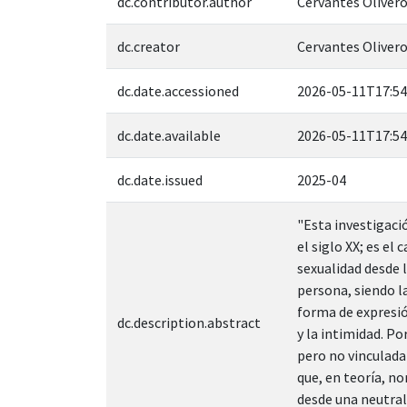
dc.contributor.author
Cervantes Olivero
dc.creator
Cervantes Olivero
dc.date.accessioned
2026-05-11T17:54
dc.date.available
2026-05-11T17:54
dc.date.issued
2025-04
"Esta investigació
el siglo XX; es el 
sexualidad desde l
persona, siendo l
forma de expresió
dc.description.abstract
y la intimidad. P
pero no vinculada 
que, en teoría, no
desde una neutral