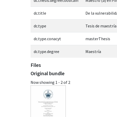
dc.thesis.degreetoobtain
Maestro (a) en Fi
dc.title
De la vulnerabili
dc.type
Tesis de maestría
dc.type.conacyt
masterThesis
dc.type.degree
Maestría
Files
Original bundle
Now showing
1 - 2 of 2