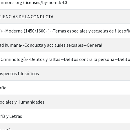
ommons.org/licenses/by-nc-nd/4.0
CIENCIAS DE LA CONDUCTA
l)--Moderna (1450/1600- )--Temas especiales y escuelas de filoso
dad humana--Conducta y actitudes sexuales--General
-Criminología--Delitos y faltas--Delitos contra la persona--Delit
Aspectos filosóficos
ofía
Sociales y Humanidades
fía y Letras