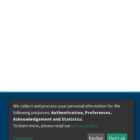
We collect and process your personal information for the
following purposes:
Authentication, Preferences,
Dirección General de Bibliotecas
Boulevard Valsequillo y Av. de las Torres
Acknowledgement and Statistics
.
Ciudad Universitaria. Col. San Manuel
To learn more, please read our
privacy policy
.
C.P. 72570
Teléfono +52 (222) 2295500 Ext 2901
Customize
Decline
That's ok