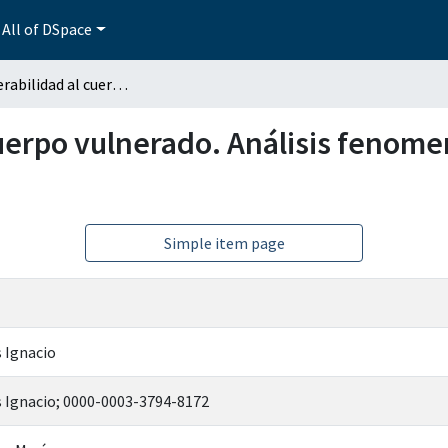
All of DSpace
De la vulnerabilidad al cuerpo vulnerado. Análisis fenomenológico trascendental sobre violencia sexual
cuerpo vulnerado. Análisis fenom
Simple item page
s Ignacio
s Ignacio; 0000-0003-3794-8172