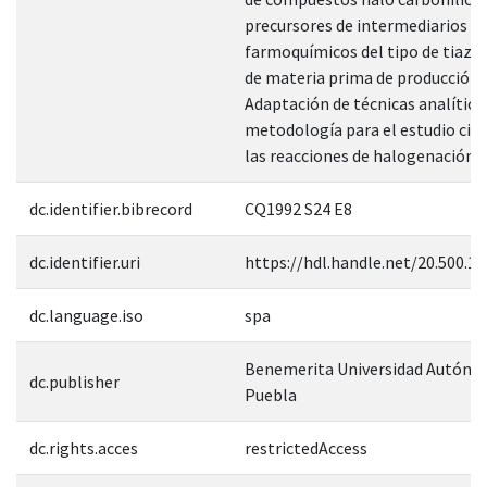
precursores de intermediarios
farmoquímicos del tipo de tiazol 
de materia prima de producción n
Adaptación de técnicas analítica
metodología para el estudio ciné
las reacciones de halogenación.
dc.identifier.bibrecord
CQ1992 S24 E8
dc.identifier.uri
https://hdl.handle.net/20.500.1
dc.language.iso
spa
Benemerita Universidad Autóno
dc.publisher
Puebla
dc.rights.acces
restrictedAccess