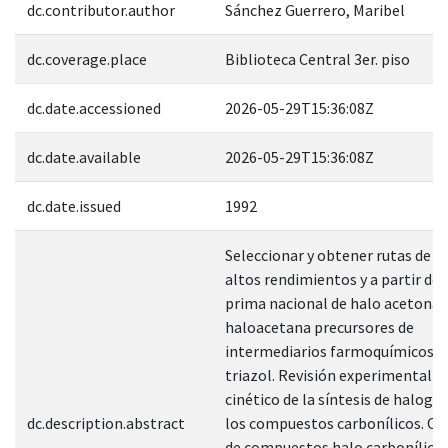
dc.contributor.author
Sánchez Guerrero, Maribel
dc.coverage.place
Biblioteca Central 3er. piso
dc.date.accessioned
2026-05-29T15:36:08Z
dc.date.available
2026-05-29T15:36:08Z
dc.date.issued
1992
Seleccionar y obtener rutas de sí
altos rendimientos y a partir de
prima nacional de halo acetona 
haloacetana precursores de
intermediarios farmoquímicos d
triazol. Revisión experimental d
cinético de la síntesis de haloge
dc.description.abstract
los compuestos carbonílicos. O
de compuestos halo carbonílico