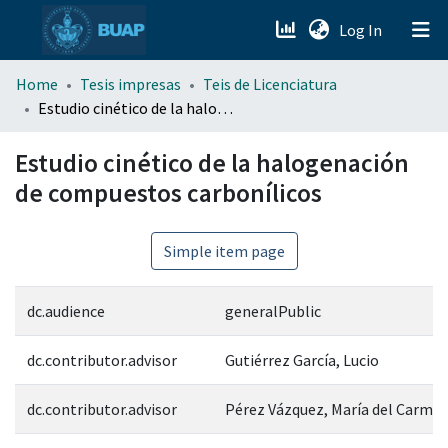
(current)
Log In
menu.section.about_menu
Home
Tesis impresas
Teis de Licenciatura
Estudio cinético de la halogenación de compuestos carbonílicos
All of DSpace
Estudio cinético de la halogenación
de compuestos carbonílicos
Simple item page
dc.audience
generalPublic
dc.contributor.advisor
Gutiérrez García, Lucio
dc.contributor.advisor
Pérez Vázquez, María del Carme