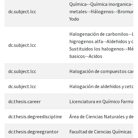
Química--Química inorganica--
dc.subject.lcc
metales--Hálogenos--Bromuro f
Yodo
Halogenación de carbonilos--Lo
higrogenos alfa--Aldehidos y ce
dc.subject.lcc
Sustituidos los halogenos--Médi
basicos--Acidos
dc.subject.lcc
Halogación de compuestos carbo
dc.subject.lcc
Halogación de aldehidos y ceton
dc.thesis.career
Licenciatura en Químico Farmac
dc.thesis.degreediscipline
Área de Ciencias Naturales y de l
dc.thesis.degreegrantor
Facultad de Ciencias Químicas