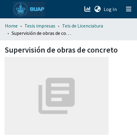
(current)
Log In
menu.section.about_menu
Home
Tesis impresas
Teis de Licenciatura
Supervisión de obras de concreto
All of DSpace
Supervisión de obras de concreto