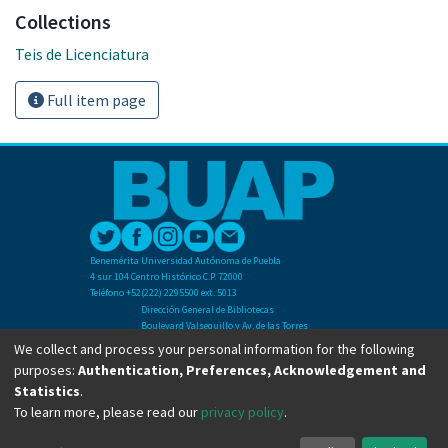
Collections
Teis de Licenciatura
Full item page
Benemérita Universidad Autónoma de Puebla
4 sur 104 Centro Histórico C.P. 72000
Teléfono +52(222) 2295500 ext. 5013
Dirección General de Bibliotecas
Boulevard Valsequillo y Av. de las Torres
Ciudad Universitaria. Col. San Manuel
We collect and process your personal information for the following
C.P. 72570
purposes:
Authentication, Preferences, Acknowledgement and
Teléfono +52 (222) 2295500 Ext 2901
Statistics
.
To learn more, please read our
privacy policy
.