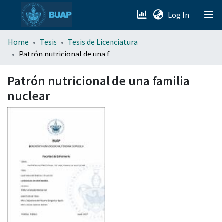
(current)
Log In
menu.section.about_menu
Home
Tesis
Tesis de Licenciatura
Patrón nutricional de una familia nuclear
All of DSpace
Patrón nutricional de una familia
nuclear