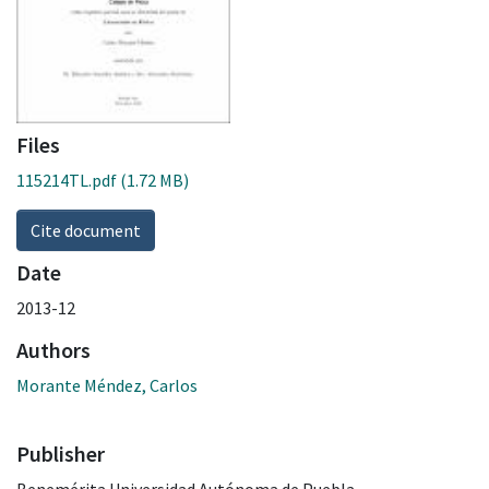
Files
115214TL.pdf
(1.72 MB)
Cite document
Date
2013-12
Authors
Morante Méndez, Carlos
Publisher
Benemérita Universidad Autónoma de Puebla