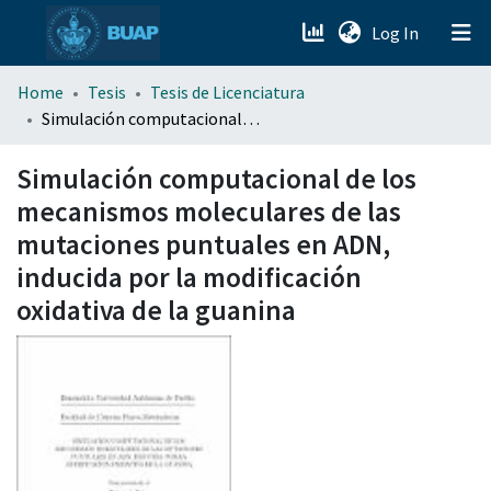
(current)
Log In
menu.section.about_menu
Home
Tesis
Tesis de Licenciatura
Simulación computacional de los mecanismos moleculares de las mutaciones puntuales en ADN, inducida por la modificación oxidativa de la guanina
All of DSpace
Simulación computacional de los
mecanismos moleculares de las
mutaciones puntuales en ADN,
inducida por la modificación
oxidativa de la guanina