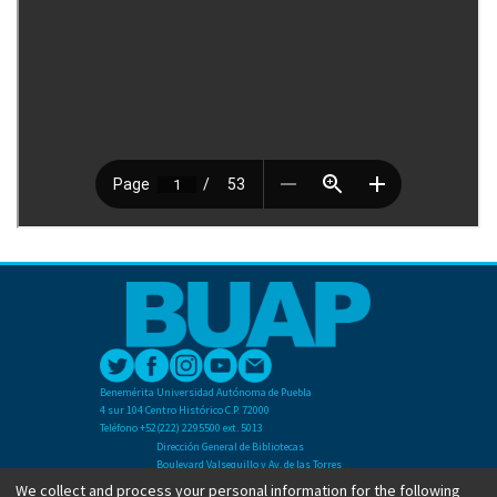
Benemérita Universidad Autónoma de Puebla
4 sur 104 Centro Histórico C.P. 72000
Teléfono +52(222) 2295500 ext. 5013
Dirección General de Bibliotecas
Boulevard Valsequillo y Av. de las Torres
Ciudad Universitaria. Col. San Manuel
We collect and process your personal information for the following