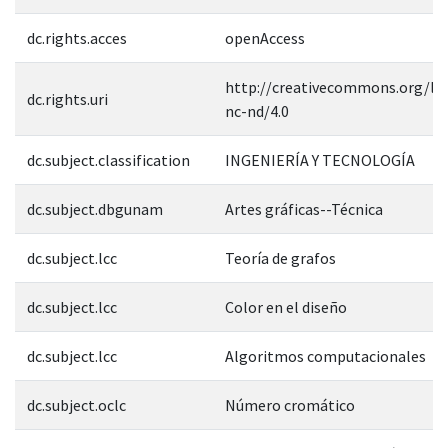
dc.rights.acces
openAccess
http://creativecommons.org/lic
dc.rights.uri
nc-nd/4.0
dc.subject.classification
INGENIERÍA Y TECNOLOGÍA
dc.subject.dbgunam
Artes gráficas--Técnica
dc.subject.lcc
Teoría de grafos
dc.subject.lcc
Color en el diseño
dc.subject.lcc
Algoritmos computacionales
dc.subject.oclc
Número cromático