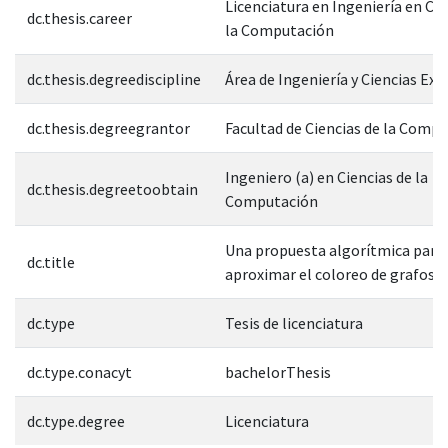
Licenciatura en Ingeniería en Cie
dc.thesis.career
la Computación
dc.thesis.degreediscipline
Área de Ingeniería y Ciencias Exa
dc.thesis.degreegrantor
Facultad de Ciencias de la Comp
Ingeniero (a) en Ciencias de la
dc.thesis.degreetoobtain
Computación
Una propuesta algorítmica para
dc.title
aproximar el coloreo de grafos
dc.type
Tesis de licenciatura
dc.type.conacyt
bachelorThesis
dc.type.degree
Licenciatura