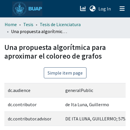
(current)
Log In
menu.section.about_menu
Home
Tesis
Tesis de Licenciatura
Una propuesta algorítmica para aproximar el coloreo de grafos
All of DSpace
Una propuesta algorítmica para
aproximar el coloreo de grafos
Simple item page
dc.audience
generalPublic
dc.contributor
de Ita Luna, Guillermo
dc.contributor.advisor
DE ITA LUNA, GUILLERMO; 57559