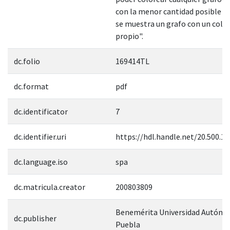
con la menor cantidad posible de
se muestra un grafo con un colo
propio".
dc.folio
169414TL
dc.format
pdf
dc.identificator
7
dc.identifier.uri
https://hdl.handle.net/20.500.1
dc.language.iso
spa
dc.matricula.creator
200803809
Benemérita Universidad Autóno
dc.publisher
Puebla