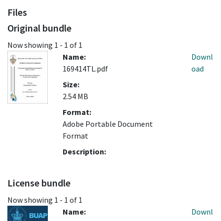
Files
Original bundle
Now showing
1 - 1 of 1
Name:
Downl
169414TL.pdf
oad
Size:
2.54 MB
Format:
Adobe Portable Document
Format
Description:
License bundle
Now showing
1 - 1 of 1
Name:
Downl