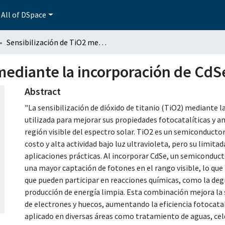
All of DSpace
Sensibilización de TiO2 mediante la incorporación de CdSe
 mediante la incorporación de CdS
Abstract
"La sensibilización de dióxido de titanio (TiO2) mediante l
utilizada para mejorar sus propiedades fotocatalíticas y a
región visible del espectro solar. TiO2 es un semiconducto
costo y alta actividad bajo luz ultravioleta, pero su limitad
aplicaciones prácticas. Al incorporar CdSe, un semiconduc
una mayor captación de fotones en el rango visible, lo que
que pueden participar en reacciones químicas, como la de
producción de energía limpia. Esta combinación mejora la 
de electrones y huecos, aumentando la eficiencia fotocatal
aplicado en diversas áreas como tratamiento de aguas, celd