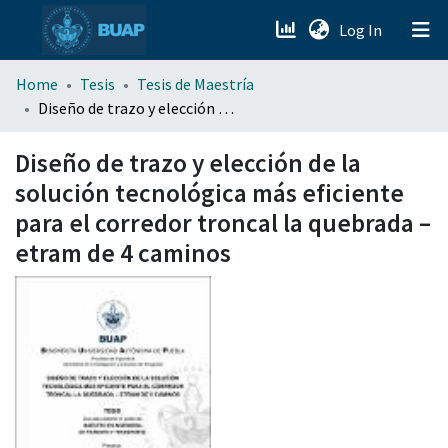
(current)
Log In
menu.section.about_menu
Home
Tesis
Tesis de Maestría
Diseño de trazo y elección de la solución tecnológica más eficiente para el corredor troncal la quebrada – etram de 4 caminos
All of DSpace
Diseño de trazo y elección de la
solución tecnológica más eficiente
para el corredor troncal la quebrada –
etram de 4 caminos