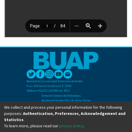
Benemérita Universidad Autónoma de Puebla
4 sur 104 Centro Histórico C.P. 72000
Teléfono +52(222) 2295500 ext. 5013
Dirección General de Bibliotecas
Boulevard Valsequillo y Av. de las Torres
Ciudad Universitaria. Col. San Manuel
We collect and process your personal information for the following
C.P. 72570
purposes:
Authentication, Preferences, Acknowledgement and
Teléfono +52 (222) 2295500 Ext 2901
Statistics
.
To learn more, please read our
privacy policy
.