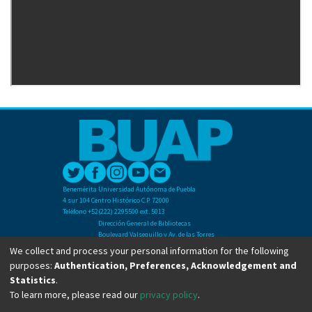
Benemérita Universidad Autónoma de Puebla
4 sur 104 Centro Histórico C.P. 72000
Teléfono +52(222) 2295500 ext. 5013
Dirección General de Bibliotecas
Boulevard Valsequillo y Av. de las Torres
Ciudad Universitaria. Col. San Manuel
We collect and process your personal information for the following
C.P. 72570
purposes:
Authentication, Preferences, Acknowledgement and
Teléfono +52 (222) 2295500 Ext 2901
Statistics
.
To learn more, please read our
privacy policy
.