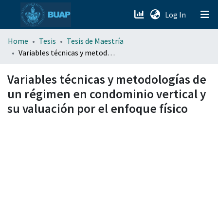
(current)
Log In
menu.section.about_menu
Home
Tesis
Tesis de Maestría
Variables técnicas y metodologías de un régimen en condominio vertical y su valuación por el enfoque físico
All of DSpace
Variables técnicas y metodologías de
un régimen en condominio vertical y
su valuación por el enfoque físico