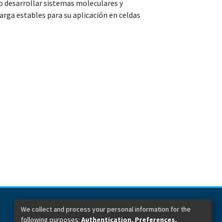
do desarrollar sistemas moleculares y
arga estables para su aplicación en celdas
We collect and process your personal information for the
following purposes:
Authentication, Preferences,
Dirección General de Bibliotecas