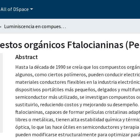
All of DSpace
Luminiscencia en compuestos orgánicos Ftalocianinas (Pe’s).
stos orgánicos Ftalocianinas (Pe’
Abstract
Hasta la década de 1990 se creía que los compuestos orgáni
algunos, como ciertos polímeros, pueden conducir electri
materiales conductores flexibles en la industria electrónica
dispositivos portátiles más pequeños, delgados y multifunci
semiconductor más utilizado, se investigan compuestos 
sustituirlo, reduciendo costos y mejorando su desempeño. 
ftalocianinas, capaces de formar películas cristalinas adapt
libres o metálicas, tienen alta estabilidad química y térmic
óptica, lo que las hace útiles en semiconductores y terapi
pueden modificarse estructuralmente para optimizar parám