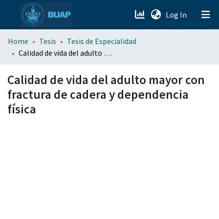
(current)
Log In
menu.section.about_menu
Home
Tesis
Tesis de Especialidad
Calidad de vida del adulto mayor con fractura de cadera y dependencia física
All of DSpace
Calidad de vida del adulto mayor con
fractura de cadera y dependencia
física