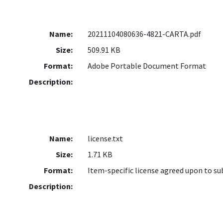
Name:
20211104080636-4821-CARTA.pdf
Size:
509.91 KB
Format:
Adobe Portable Document Format
Description:
Name:
license.txt
Size:
1.71 KB
Format:
Item-specific license agreed upon to s
Description: