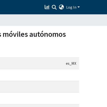
Log In
ts móviles autónomos
es_MX