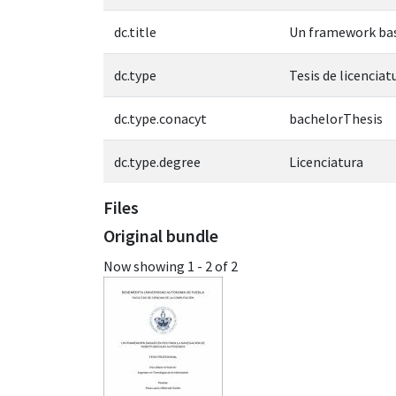
dc.title
Un framework bas
dc.type
Tesis de licenciat
dc.type.conacyt
bachelorThesis
dc.type.degree
Licenciatura
Files
Original bundle
Now showing
1 - 2 of 2