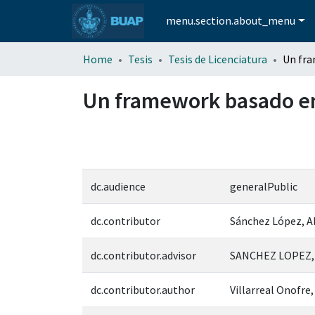
menu.section.about_menu
Home
Tesis
Tesis de Licenciatura
Un framework basado en
dc.audience
generalPublic
dc.contributor
Sánchez López, 
dc.contributor.advisor
SANCHEZ LOPEZ,
dc.contributor.author
Villarreal Onofre