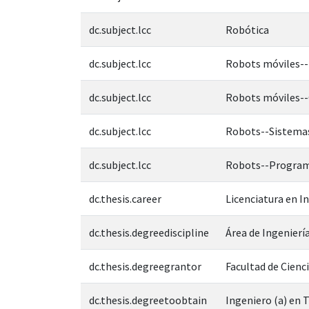
dc.subject.lcc
Robótica
dc.subject.lcc
Robots móviles--
dc.subject.lcc
Robots móviles-
dc.subject.lcc
Robots--Sistemas
dc.subject.lcc
Robots--Progra
dc.thesis.career
Licenciatura en I
dc.thesis.degreediscipline
Área de Ingeniería
dc.thesis.degreegrantor
Facultad de Cienc
dc.thesis.degreetoobtain
Ingeniero (a) en 