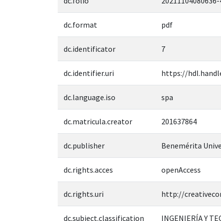
dc.folio
20211104080636-
dc.format
pdf
dc.identificator
7
dc.identifier.uri
https://hdl.handl
dc.language.iso
spa
dc.matricula.creator
201637864
dc.publisher
Benemérita Unive
dc.rights.acces
openAccess
dc.rights.uri
http://creativec
dc.subject.classification
INGENIERÍA Y T