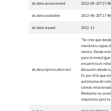
dc.date.accessioned
2022-06-20T17:46
dc.date.available
2022-06-20T17:46
dc.date.issued
2021-11
"Se cree que desd
mecánico capaz de
viento. Desde ento
para la investiga
encuentra el robo
dc.description.abstract
discusión desde su
Es por ello que e
autónoma de robo
tareas relacionad
Mediante la const
requisitos para la