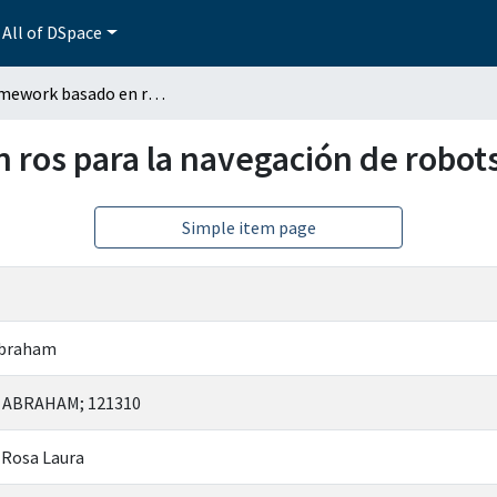
All of DSpace
Un framework basado en ros para la navegación de robots móviles autónomos
 ros para la navegación de robo
Simple item page
Abraham
 ABRAHAM; 121310
, Rosa Laura