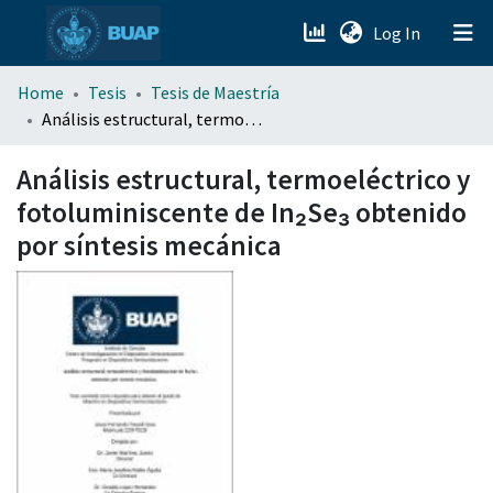
(current)
Log In
menu.section.about_menu
Home
Tesis
Tesis de Maestría
Análisis estructural, termoeléctrico y fotoluminiscente de In₂Se₃ obtenido por síntesis mecánica
All of DSpace
Análisis estructural, termoeléctrico y
fotoluminiscente de In₂Se₃ obtenido
por síntesis mecánica