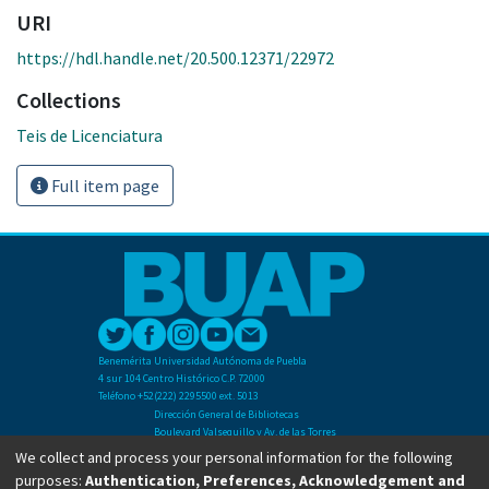
URI
https://hdl.handle.net/20.500.12371/22972
Collections
Teis de Licenciatura
Full item page
Benemérita Universidad Autónoma de Puebla
4 sur 104 Centro Histórico C.P. 72000
Teléfono +52(222) 2295500 ext. 5013
Dirección General de Bibliotecas
Boulevard Valsequillo y Av. de las Torres
Ciudad Universitaria. Col. San Manuel
We collect and process your personal information for the following
C.P. 72570
purposes:
Authentication, Preferences, Acknowledgement and
Teléfono +52 (222) 2295500 Ext 2901