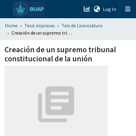
(current)
Log In
menu.section.about_menu
Home
Tesis impresas
Teis de Licenciatura
Creación de un supremo tribunal constitucional de la unión
All of DSpace
Creación de un supremo tribunal
constitucional de la unión