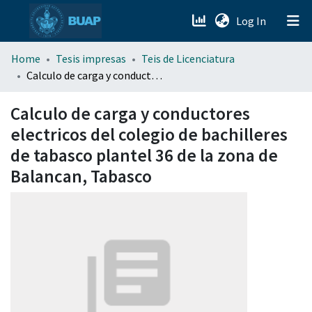
(current)
Log In
menu.section.about_menu
Home
Tesis impresas
Teis de Licenciatura
Calculo de carga y conductores electricos del colegio de bachilleres de tabasco plantel 36 de la zona de Balancan, Tabasco
All of DSpace
Calculo de carga y conductores
electricos del colegio de bachilleres
de tabasco plantel 36 de la zona de
Balancan, Tabasco