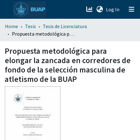
(current)
Log In
menu.section.about_menu
Home
Tesis
Tesis de Licenciatura
Propuesta metodológica para elongar la zancada en corredores de fondo de la selección masculina de atletismo de la BUAP
All of DSpace
Propuesta metodológica para
elongar la zancada en corredores de
fondo de la selección masculina de
atletismo de la BUAP