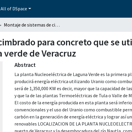
All of DSpace
Montaje de sistemas de cimbrado para concreto que se utiliza en la construcción del proyecto de la laguna verde de Veracruz
imbrado para concreto que se util
a verde de Veracruz
Abstract
La planta Nucleoeléctrica de Laguna Verde es la primera pl
producirá energía eléctrica utilizando Uranio como combus
será de 1,350,000 KW es decir, mayor que la capacidad de la
y que la de las plantas Termoeléctricas de Tula o Valle de M
El costo de la energía producida en esta planta será inferio
convencionales y el uso del Uranio como combustible permi
carbón en la generación de energía eléctrica y lograr así u
renovables LOCALIZACION DE LA PLANTA NUCLEOELECTRICA 
puerto de Veracruz y la desembocadura del río Nautla, comu