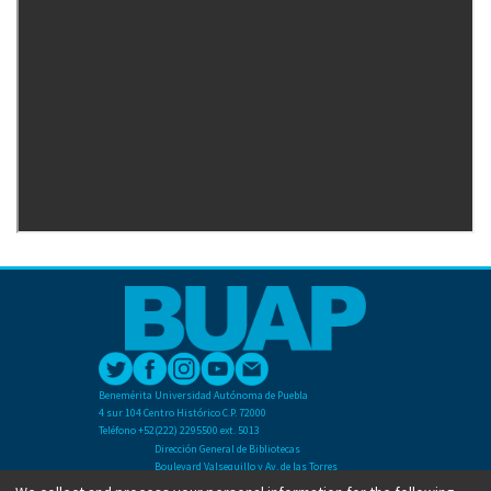
Benemérita Universidad Autónoma de Puebla
4 sur 104 Centro Histórico C.P. 72000
Teléfono +52(222) 2295500 ext. 5013
Dirección General de Bibliotecas
Boulevard Valsequillo y Av. de las Torres
Ciudad Universitaria. Col. San Manuel