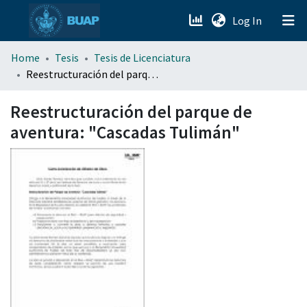
(current)
Log In
menu.section.about_menu
Home
Tesis
Tesis de Licenciatura
Reestructuración del parque de aventura: "Cascadas Tulimán"
All of DSpace
Reestructuración del parque de
aventura: "Cascadas Tulimán"