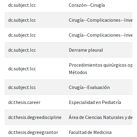
dc.subject.lcc
Corazón--Cirugía
dc.subject.lcc
Cirugía--Complicaciones--Inves
dc.subject.lcc
Cirugía--Complicaciones--Inves
dc.subject.lcc
Derrame pleural
Procedimientos quirúrgicos oper
dc.subject.lcc
Métodos
dc.subject.lcc
Cirugía--Evaluación
dc.thesis.career
Especialidad en Pediatría
dc.thesis.degreediscipline
Área de Ciencias Naturales y de l
dc.thesis.degreegrantor
Facultad de Medicina