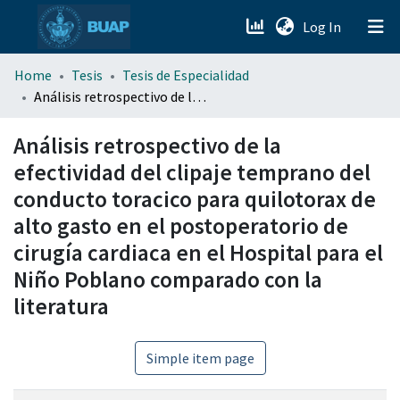
(current)
Log In
menu.section.about_menu
Home
Tesis
Tesis de Especialidad
Análisis retrospectivo de la efectividad del clipaje temprano del conducto toracico para quilotorax de alto gasto en el postoperatorio de cirugía cardiaca en el Hospital para el Niño Poblano comparado con la literatura
All of DSpace
Análisis retrospectivo de la
efectividad del clipaje temprano del
conducto toracico para quilotorax de
alto gasto en el postoperatorio de
cirugía cardiaca en el Hospital para el
Niño Poblano comparado con la
literatura
Simple item page