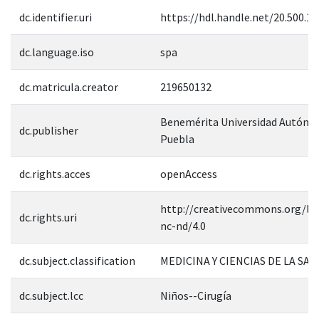
dc.identifier.uri
https://hdl.handle.net/20.500.1
dc.language.iso
spa
dc.matricula.creator
219650132
Benemérita Universidad Autóno
dc.publisher
Puebla
dc.rights.acces
openAccess
http://creativecommons.org/lic
dc.rights.uri
nc-nd/4.0
dc.subject.classification
MEDICINA Y CIENCIAS DE LA SAL
dc.subject.lcc
Niños--Cirugía