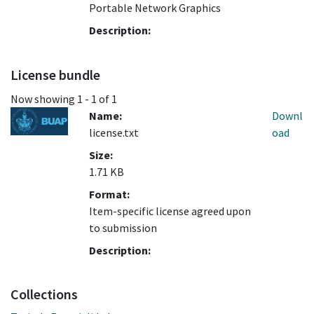
Portable Network Graphics
Description:
License bundle
Now showing
1 - 1 of 1
Name:
Downl
license.txt
oad
Size:
1.71 KB
Format:
Item-specific license agreed upon
to submission
Description:
Collections