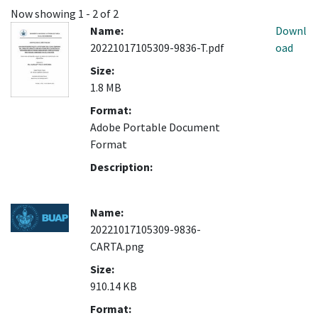
Now showing
1 - 2 of 2
Name:
Downl
20221017105309-9836-T.pdf
oad
Size:
1.8 MB
Format:
Adobe Portable Document
Format
Description:
Name:
20221017105309-9836-
CARTA.png
Size:
910.14 KB
Format: