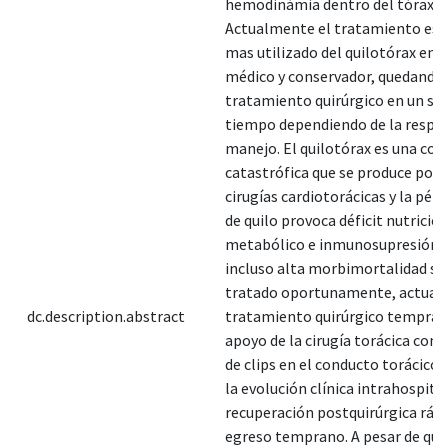
hemodinámia dentro del tórax.
Actualmente el tratamiento est
mas utilizado del quilotórax en n
médico y conservador, quedando 
tratamiento quirúrgico en un s
tiempo dependiendo de la respue
manejo. El quilotórax es una co
catastrófica que se produce post
cirugías cardiotorácicas y la pérd
de quilo provoca déficit nutricion
metabólico e inmunosupresión,
incluso alta morbimortalidad si 
tratado oportunamente, actual
dc.description.abstract
tratamiento quirúrgico tempran
apoyo de la cirugía torácica con 
de clips en el conducto torácico 
la evolución clínica intrahospita
recuperación postquirúrgica rápi
egreso temprano. A pesar de que