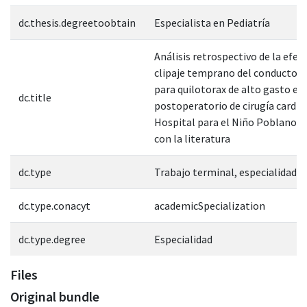
dc.thesis.degreetoobtain
Especialista en Pediatría
Análisis retrospectivo de la efect
clipaje temprano del conducto t
para quilotorax de alto gasto en 
dc.title
postoperatorio de cirugía cardiac
Hospital para el Niño Poblano 
con la literatura
dc.type
Trabajo terminal, especialidad
dc.type.conacyt
academicSpecialization
dc.type.degree
Especialidad
Files
Original bundle