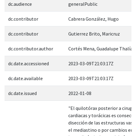
dc.audience
generalPublic
dc.contributor
Cabrera González, Hugo
dc.contributor
Gutierrez Brito, Maricruz
dc.contributor.author
Cortés Mena, Guadalupe Thalía
dc.date.accessioned
2023-03-09T21:03:17Z
dc.date.available
2023-03-09T21:03:17Z
dc.date.issued
2022-01-08
"El quilotórax posterior a cirugí
cardiacas y torácicas es consecue
disección de las estructuras vasc
el mediastino o por cambios en 