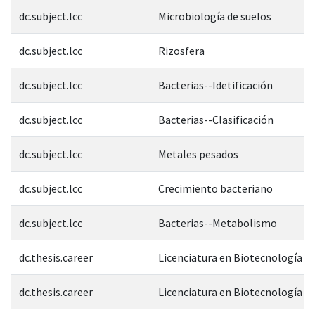
dc.subject.lcc
Microbiología de suelos
dc.subject.lcc
Rizosfera
dc.subject.lcc
Bacterias--Idetificación
dc.subject.lcc
Bacterias--Clasificación
dc.subject.lcc
Metales pesados
dc.subject.lcc
Crecimiento bacteriano
dc.subject.lcc
Bacterias--Metabolismo
dc.thesis.career
Licenciatura en Biotecnología
dc.thesis.career
Licenciatura en Biotecnología