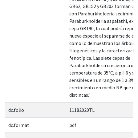
GB62, GB152 y GB203 forman un 
con Paraburkholderia sediminico
Paraburkholderia aspalathi, exc
cepa GB190, la cual podría repre
nueva especie al separarse de es
como lo demuestran los árboles
filogenéticos y la caracterizació
fenotípica. Las siete cepas de
Paraburkholderia crecieron a un
temperatura de 35°C, a pH 6 y so
sensibles en un rango de 1 a 3% d
crecimiento en medio NB que co
distintas.”
dc.folio
11182020TL
dc.format
pdf