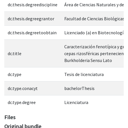
dc.thesis.degreediscipline
Área de Ciencias Naturales y de l
dc.thesis.degreegrantor
Facultad de Ciencias Biológicas
dc.thesis.degreetoobtain
Licenciado (a) en Biotecnología
Caracterización fenotípica y gen
dc.title
cepas rizosféricas perteneciente
Burkholderia Sensu Lato
dc.type
Tesis de licenciatura
dc.type.conacyt
bachelorThesis
dc.type.degree
Licenciatura
Files
Original bundle