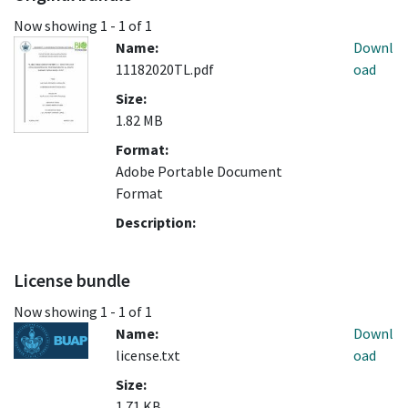
Now showing
1 - 1 of 1
Name:
Downl
11182020TL.pdf
oad
Size:
1.82 MB
Format:
Adobe Portable Document
Format
Description:
License bundle
Now showing
1 - 1 of 1
Name:
Downl
license.txt
oad
Size:
1.71 KB