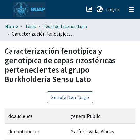
(current)
Log In
menu.section.about_menu
Home
Tesis
Tesis de Licenciatura
Caracterización fenotípica y genotípica de cepas rizosféricas pertenecientes al grupo Burkholderia Sensu Lato
All of DSpace
Caracterización fenotípica y
genotípica de cepas rizosféricas
pertenecientes al grupo
Burkholderia Sensu Lato
Simple item page
dc.audience
generalPublic
dc.contributor
Marín Cevada, Vianey