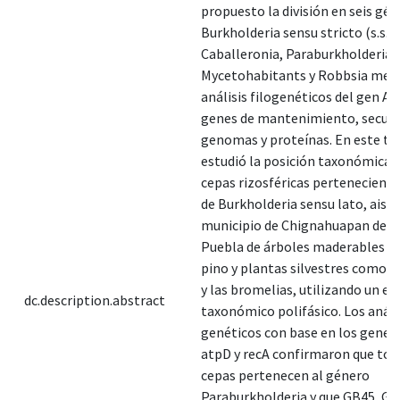
propuesto la división en seis gén
Burkholderia sensu stricto (s.s.),
Caballeronia, Paraburkholderia, 
Mycetohabitants y Robbsia med
análisis filogenéticos del gen AR
genes de mantenimiento, secuen
genomas y proteínas. En este tra
estudió la posición taxonómica d
cepas rizosféricas perteneciente
de Burkholderia sensu lato, aisla
municipio de Chignahuapan del 
Puebla de árboles maderables c
pino y plantas silvestres como e
y las bromelias, utilizando un e
dc.description.abstract
taxonómico polifásico. Los análi
genéticos con base en los genes
atpD y recA confirmaron que tod
cepas pertenecen al género
Paraburkholderia y que GB45, GB