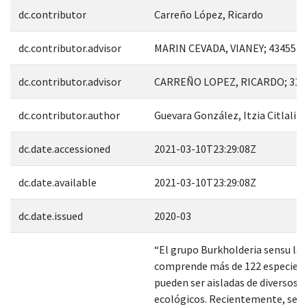
dc.contributor
Carreño López, Ricardo
dc.contributor.advisor
MARIN CEVADA, VIANEY; 43455
dc.contributor.advisor
CARREÑO LOPEZ, RICARDO; 311
dc.contributor.author
Guevara González, Itzia Citlali
dc.date.accessioned
2021-03-10T23:29:08Z
dc.date.available
2021-03-10T23:29:08Z
dc.date.issued
2020-03
“El grupo Burkholderia sensu la
comprende más de 122 especies, 
pueden ser aisladas de diversos 
ecológicos. Recientemente, se h