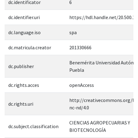
dc.identificator
6
dc.identifier.uri
https://hdl.handle.net/20.500.1
dc.language.iso
spa
dc.matricula.creator
201330666
Benemérita Universidad Autóno
dc.publisher
Puebla
dc.rights.acces
openAccess
http://creativecommons.org/lic
dc.rights.uri
nc-nd/4.0
CIENCIAS AGROPECUARIAS Y
dc.subject.classification
BIOTECNOLOGÍA