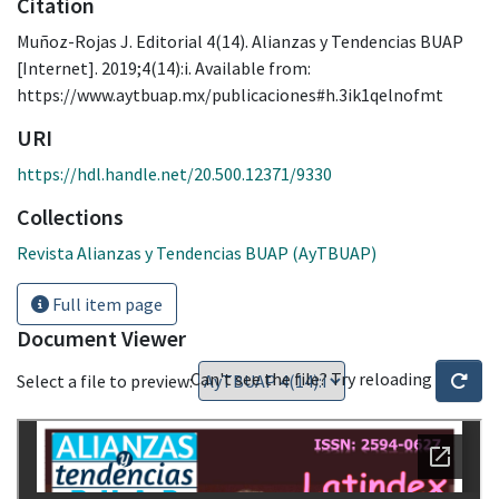
Citation
Muñoz-Rojas J. Editorial 4(14). Alianzas y Tendencias BUAP
[Internet]. 2019;4(14):i. Available from:
https://www.aytbuap.mx/publicaciones#h.3ik1qelnofmt
URI
https://hdl.handle.net/20.500.12371/9330
Collections
Revista Alianzas y Tendencias BUAP (AyTBUAP)
Full item page
Document Viewer
Can't see the file? Try reloading
Select a file to preview: