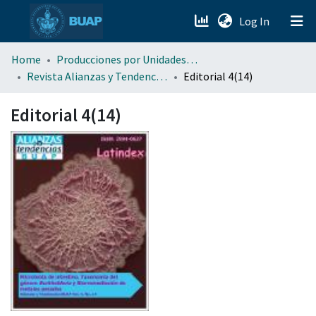
(current)
Log In
menu.section.about_menu
Home
Producciones por Unidades Académicas
Revista Alianzas y Tendencias BUAP (AyTBUAP)
Editorial 4(14)
All of DSpace
Editorial 4(14)