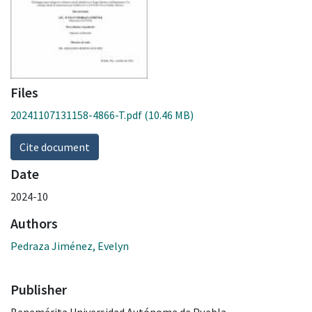
Files
20241107131158-4866-T.pdf
(10.46 MB)
Cite document
Date
2024-10
Authors
Pedraza Jiménez, Evelyn
Publisher
Benemérita Universidad Autónoma de Puebla