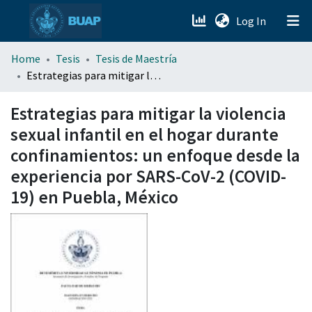
(current)
Log In
menu.section.about_menu
Home
Tesis
Tesis de Maestría
Estrategias para mitigar la violencia sexual infantil en el hogar durante confinamientos: un enfoque desde la experiencia por SARS-CoV-2 (COVID-19) en Puebla, México
All of DSpace
Estrategias para mitigar la violencia
sexual infantil en el hogar durante
confinamientos: un enfoque desde la
experiencia por SARS-CoV-2 (COVID-
19) en Puebla, México