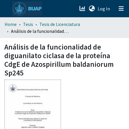
(current)
Log In
menu.section.about_menu
Home
Tesis
Tesis de Licenciatura
Análisis de la funcionalidad de diguanilato ciclasa de la proteína CdgE de Azospirillum baldaniorum Sp245
All of DSpace
Análisis de la funcionalidad de
diguanilato ciclasa de la proteína
CdgE de Azospirillum baldaniorum
Sp245