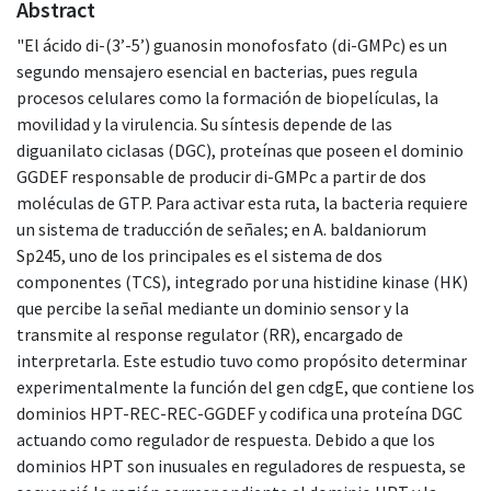
Abstract
"El ácido di-(3’-5’) guanosin monofosfato (di-GMPc) es un
segundo mensajero esencial en bacterias, pues regula
procesos celulares como la formación de biopelículas, la
movilidad y la virulencia. Su síntesis depende de las
diguanilato ciclasas (DGC), proteínas que poseen el dominio
GGDEF responsable de producir di-GMPc a partir de dos
moléculas de GTP. Para activar esta ruta, la bacteria requiere
un sistema de traducción de señales; en A. baldaniorum
Sp245, uno de los principales es el sistema de dos
componentes (TCS), integrado por una histidine kinase (HK)
que percibe la señal mediante un dominio sensor y la
transmite al response regulator (RR), encargado de
interpretarla. Este estudio tuvo como propósito determinar
experimentalmente la función del gen cdgE, que contiene los
dominios HPT-REC-REC-GGDEF y codifica una proteína DGC
actuando como regulador de respuesta. Debido a que los
dominios HPT son inusuales en reguladores de respuesta, se