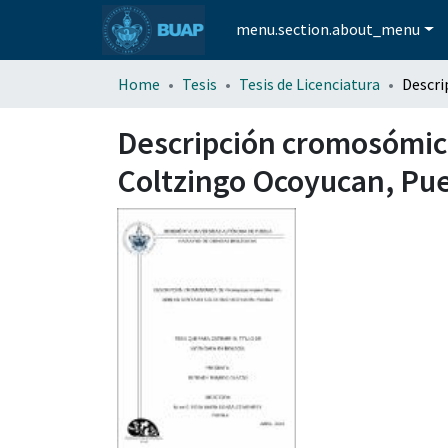
menu.section.about_menu
Home
Tesis
Tesis de Licenciatura
Descripción cromosómica
Coltzingo Ocoyucan, Pu