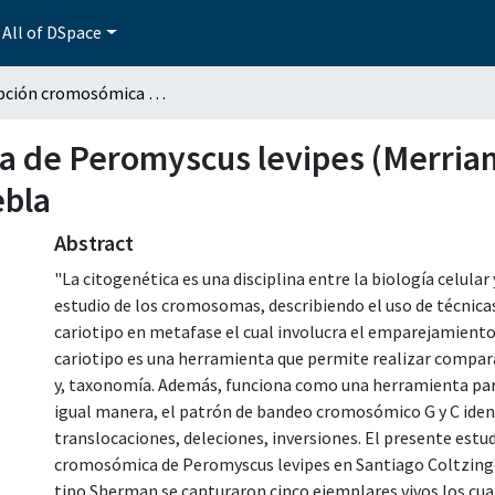
All of DSpace
Descripción cromosómica de Peromyscus levipes (Merriam, 1898) de Santiago Coltzingo Ocoyucan, Puebla
 de Peromyscus levipes (Merriam
ebla
Abstract
"La citogenética es una disciplina entre la biología celular 
estudio de los cromosomas, describiendo el uso de técnica
cariotipo en metafase el cual involucra el emparejamient
cariotipo es una herramienta que permite realizar compar
y, taxonomía. Además, funciona como una herramienta para 
igual manera, el patrón de bandeo cromosómico G y C id
translocaciones, deleciones, inversiones. El presente estud
cromosómica de Peromyscus levipes en Santiago Coltzingo
tipo Sherman se capturaron cinco ejemplares vivos los cua