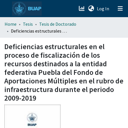
(current)
Log In
menu.section.about_menu
Home
Tesis
Tesis de Doctorado
Deficiencias estructurales en el proceso de fiscalización de los recursos destinados a la entidad federativa Puebla del Fondo de Aportaciones Múltiples en el rubro de infraestructura durante el periodo 2009-2019
All of DSpace
Deficiencias estructurales en el
proceso de fiscalización de los
recursos destinados a la entidad
federativa Puebla del Fondo de
Aportaciones Múltiples en el rubro de
infraestructura durante el periodo
2009-2019