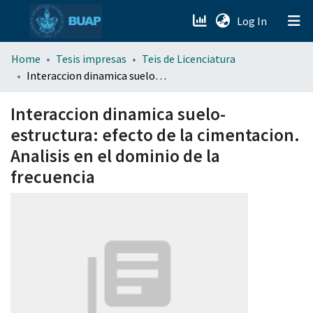
(current)
Log In
menu.section.about_menu
Home
Tesis impresas
Teis de Licenciatura
Interaccion dinamica suelo-estructura: efecto de la cimentacion. Analisis en el dominio de la frecuencia
All of DSpace
Interaccion dinamica suelo-
estructura: efecto de la cimentacion.
Analisis en el dominio de la
frecuencia