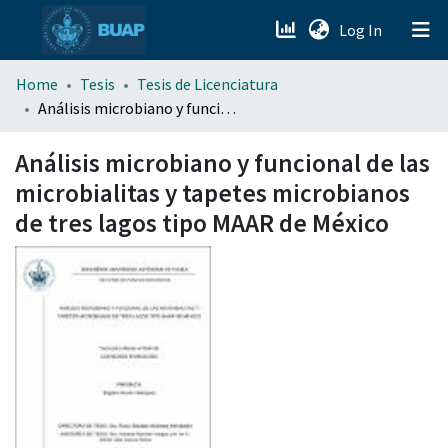
(current)
Log In
menu.section.about_menu
Home
Tesis
Tesis de Licenciatura
Análisis microbiano y funcional de las microbialitas y tapetes microbianos de tres lagos tipo MAAR de México
All of DSpace
Análisis microbiano y funcional de las
microbialitas y tapetes microbianos
de tres lagos tipo MAAR de México