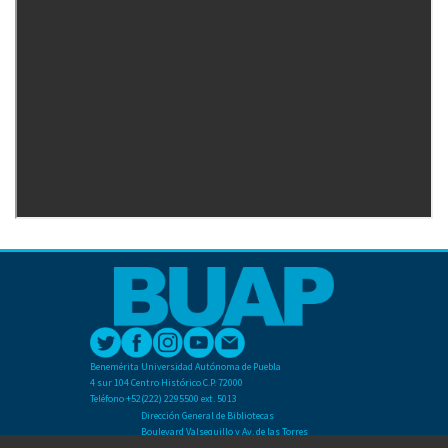
Benemérita Universidad Autónoma de Puebla
4 sur 104 Centro Histórico C.P. 72000
Teléfono +52(222) 2295500 ext. 5013
Dirección General de Bibliotecas
Boulevard Valsequillo y Av. de las Torres
Ciudad Universitaria. Col. San Manuel