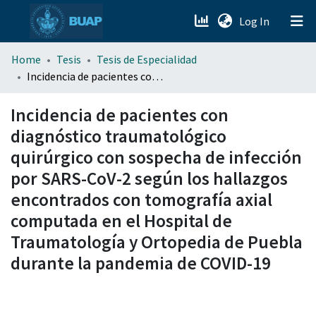
(current)
Log In
menu.section.about_menu
Home
Tesis
Tesis de Especialidad
Incidencia de pacientes con diagnóstico traumatológico quirúrgico con sospecha de infección por SARS-CoV-2 según los hallazgos encontrados con tomografía axial computada en el Hospital de Traumatología y Ortopedia de Puebla durante la pandemia de COVID-19
All of DSpace
Incidencia de pacientes con
diagnóstico traumatológico
quirúrgico con sospecha de infección
por SARS-CoV-2 según los hallazgos
encontrados con tomografía axial
computada en el Hospital de
Traumatología y Ortopedia de Puebla
durante la pandemia de COVID-19