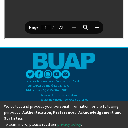
Benemérita Universidad Autónoma de Puebla
4 sur 104 Centro Histórico C.P. 72000
Teléfono +52(222) 2295500 ext. 5013
Dirección General de Bibliotecas
Boulevard Valsequillo y Av. de las Torres
Ciudad Universitaria. Col. San Manuel
We collect and process your personal information for the following
C.P. 72570
purposes:
Authentication, Preferences, Acknowledgement and
Teléfono +52 (222) 2295500 Ext 2901
Statistics
.
To learn more, please read our
privacy policy
.