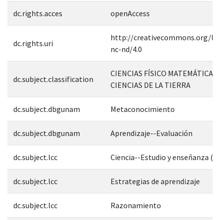
dc.rights.acces
openAccess
http://creativecommons.org/lic
dc.rights.uri
nc-nd/4.0
CIENCIAS FÍSICO MATEMÁTICAS 
dc.subject.classification
CIENCIAS DE LA TIERRA
dc.subject.dbgunam
Metaconocimiento
dc.subject.dbgunam
Aprendizaje--Evaluación
dc.subject.lcc
Ciencia--Estudio y enseñanza (S
dc.subject.lcc
Estrategias de aprendizaje
dc.subject.lcc
Razonamiento