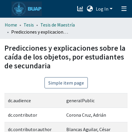
Log In
menu.section.about_menu
Home
Tesis
Tesis de Maestría
All of DSpace
Predicciones y explicaciones sobre la caída de los objetos, por estudiantes de secundaria
Predicciones y explicaciones sobre la
caída de los objetos, por estudiantes
de secundaria
Simple item page
dc.audience
generalPublic
dc.contributor
Corona Cruz, Adrián
dc.contributor.author
Blancas Aguilar, César