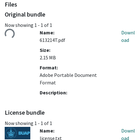
Files
Original bundle
Loading...
Now showing
1 - 1 of 1
Name:
Downl
613214T.pdf
oad
Size:
2.15 MB
Format:
Adobe Portable Document
Format
Description:
License bundle
Now showing
1 - 1 of 1
Name:
Downl
license.txt
oad