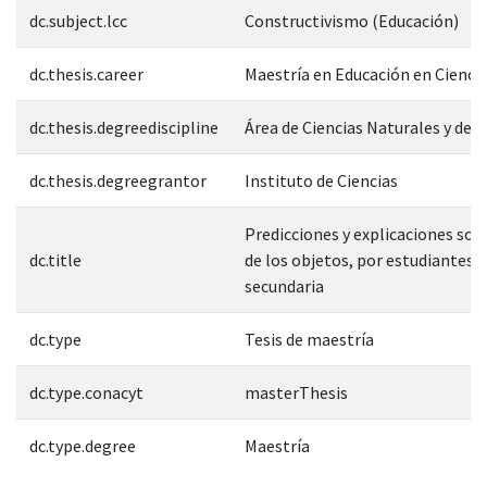
dc.subject.lcc
Constructivismo (Educación)
dc.thesis.career
Maestría en Educación en Cienci
dc.thesis.degreediscipline
Área de Ciencias Naturales y de l
dc.thesis.degreegrantor
Instituto de Ciencias
Predicciones y explicaciones sobr
dc.title
de los objetos, por estudiantes 
secundaria
dc.type
Tesis de maestría
dc.type.conacyt
masterThesis
dc.type.degree
Maestría