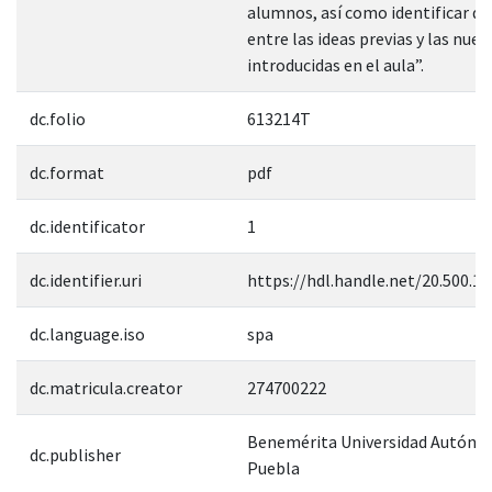
alumnos, así como identificar di
entre las ideas previas y las nuev
introducidas en el aula”.
dc.folio
613214T
dc.format
pdf
dc.identificator
1
dc.identifier.uri
https://hdl.handle.net/20.500.1
dc.language.iso
spa
dc.matricula.creator
274700222
Benemérita Universidad Autóno
dc.publisher
Puebla