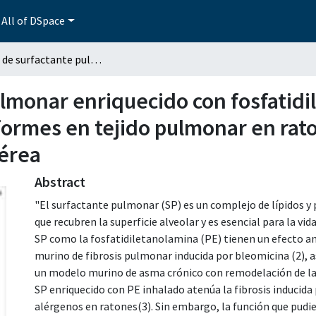
All of DSpace
Efecto de surfactante pulmonar enriquecido con fosfatidiletanolamina en el número de células caliciformes en tejido pulmonar en ratones con asma crónico y remodelación de la vía aérea
ulmonar enriquecido con fosfatidi
iformes en tejido pulmonar en rat
aérea
Abstract
"El surfactante pulmonar (SP) es un complejo de lípidos y
que recubren la superficie alveolar y es esencial para la vida
SP como la fosfatidiletanolamina (PE) tienen un efecto an
murino de fibrosis pulmonar inducida por bleomicina (2), 
un modelo murino de asma crónico con remodelación de la v
SP enriquecido con PE inhalado atenúa la fibrosis inducida
alérgenos en ratones(3). Sin embargo, la función que pudie