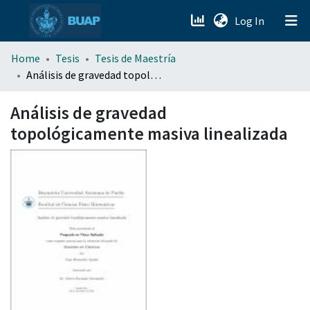
(current)
Log In
menu.section.about_menu
Home
Tesis
Tesis de Maestría
Análisis de gravedad topológicamente masiva linealizada
All of DSpace
Análisis de gravedad
topológicamente masiva linealizada